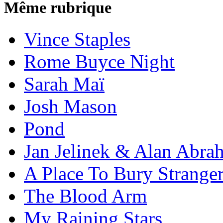
Même rubrique
Vince Staples
Rome Buyce Night
Sarah Maï
Josh Mason
Pond
Jan Jelinek & Alan Abra
A Place To Bury Strange
The Blood Arm
My Raining Stars