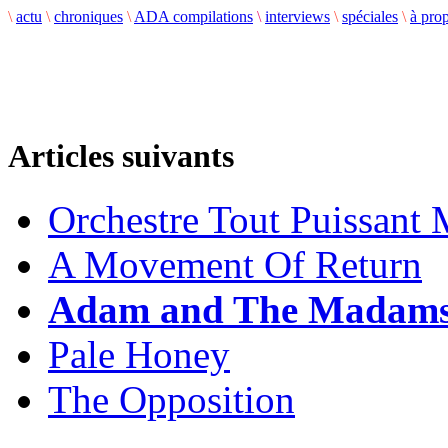
\
actu
\
chroniques
\
ADA compilations
\
interviews
\
spéciales
\
à pro
Articles suivants
Orchestre Tout Puissant
A Movement Of Return
Adam and The Madam
Pale Honey
The Opposition