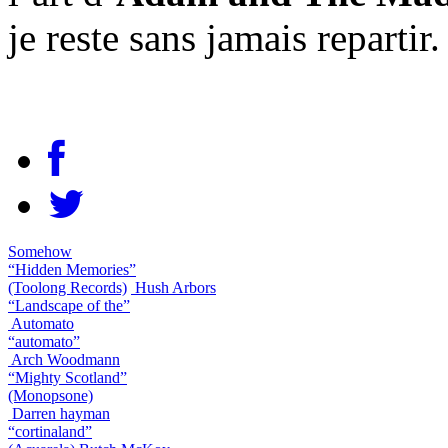
je reste sans jamais reparti
Somehow
“Hidden Memories”
(Toolong Records)
Hush Arbors
“Landscape of the”
Automato
“automato”
Arch Woodmann
“Mighty Scotland”
(Monopsone)
Darren hayman
“cortinaland”