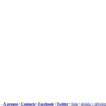
 -
À propos
\
Contacts
\
Facebook
\
Twitter
\
Spip
\
design + dévelo