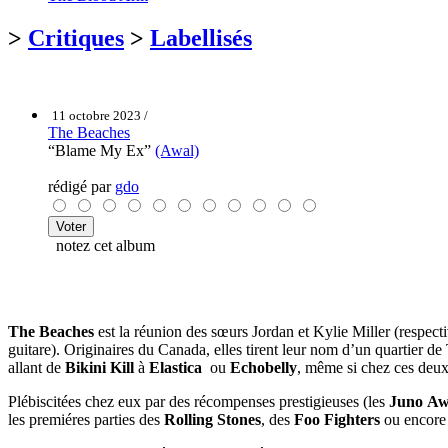
>
Critiques
>
Labellisés
11 octobre 2023 /
The Beaches
“Blame My Ex”
(Awal)
rédigé par
gdo
notez cet album
The Beaches
est la réunion des sœurs Jordan et Kylie Miller (respect
guitare). Originaires du Canada, elles tirent leur nom d’un quartier de
allant de
Bikini Kill
à
Elastica
ou
Echobelly
, même si chez ces deux 
Plébiscitées chez eux par des récompenses prestigieuses (les
Juno Aw
les premiéres parties des
Rolling Stones
, des
Foo Fighters
ou encore