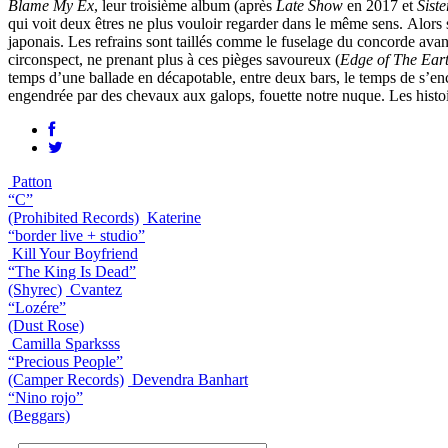
Blame My Ex
, leur troisième album (après
Late Show
en 2017 et
Sist
qui voit deux êtres ne plus vouloir regarder dans le même sens. Alors 
japonais. Les refrains sont taillés comme le fuselage du concorde av
circonspect, ne prenant plus à ces pièges savoureux (
Edge of The Ear
temps d’une ballade en décapotable, entre deux bars, le temps de s’e
engendrée par des chevaux aux galops, fouette notre nuque. Les histoi
Patton
“C”
(Prohibited Records)
Katerine
“border live + studio”
Kill Your Boyfriend
“The King Is Dead”
(Shyrec)
Cvantez
“Lozére”
(Dust Rose)
Camilla Sparksss
“Precious People”
(Camper Records)
Devendra Banhart
“Nino rojo”
(Beggars)