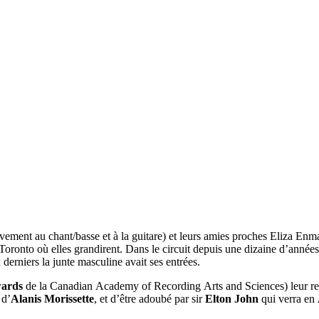
ivement au chant/basse et à la guitare) et leurs amies proches Eliza Enma
 Toronto où elles grandirent. Dans le circuit depuis une dizaine d’année
derniers la junte masculine avait ses entrées.
ards
de la Canadian Academy of Recording Arts and Sciences) leur ren
 d’
Alanis Morissette
, et d’être adoubé par sir
Elton John
qui verra en