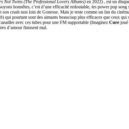
ers Not Twins
(The Professional Lovers Albums)
en 2022) , est un disqu
soyons honnêtes, c’est d’une efficacité redoutable, les power pop song s
ant son crash non loin de Gonesse. Mais je reste comme un fan du ciné
th
) qui pourtant sont des aimants beaucoup plus efficaces que ceux qui s
ncanailler avec ces tubes pour une FM supportable (Imaginez
Cure
joué 
res d’amour finissent mal.