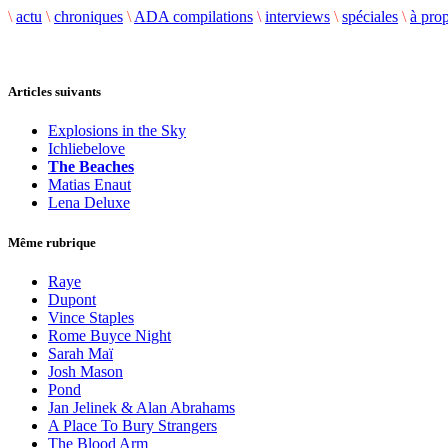
\
actu
\
chroniques
\
ADA compilations
\
interviews
\
spéciales
\
à pro
Articles suivants
Explosions in the Sky
Ichliebelove
The Beaches
Matias Enaut
Lena Deluxe
Même rubrique
Raye
Dupont
Vince Staples
Rome Buyce Night
Sarah Maï
Josh Mason
Pond
Jan Jelinek & Alan Abrahams
A Place To Bury Strangers
The Blood Arm