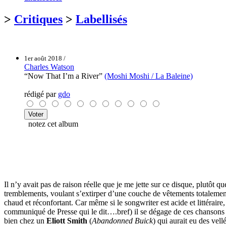
>
Critiques
>
Labellisés
1er août 2018 /
Charles Watson
“Now That I’m a River”
(Moshi Moshi / La Baleine)
rédigé par
gdo
notez cet album
Il n’y avait pas de raison réelle que je me jette sur ce disque, plutôt q
tremblements, voulant s’extirper d’une couche de vêtements totalement 
chaud et réconfortant. Car même si le songwriter est acide et littérair
communiqué de Presse qui le dit….bref) il se dégage de ces chansons
bien chez un
Eliott Smith
(
Abandonned Buick
) qui aurait eu des vel