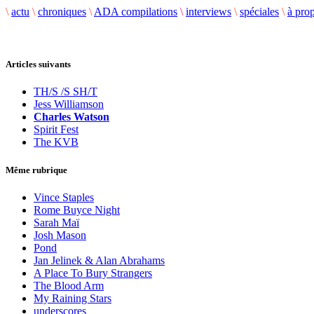
\
actu
\
chroniques
\
ADA compilations
\
interviews
\
spéciales
\
à pro
Articles suivants
TH/S /S SH/T
Jess Williamson
Charles Watson
Spirit Fest
The KVB
Même rubrique
Vince Staples
Rome Buyce Night
Sarah Maï
Josh Mason
Pond
Jan Jelinek & Alan Abrahams
A Place To Bury Strangers
The Blood Arm
My Raining Stars
underscores