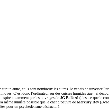
ue sur un autre, et ils sont nombreux les autres. Je venais de traverser P
noyés. C’est donc l’ordinateur sur des cuisses humides que j’ai découve
e, inspiré notamment par les ouvrages de
JG Ballard
(c’est ce que le com
 la même lumière possible que le chef d’oeuvre de
Mercury Rev
(
Dese
léités pour un psychédélisme déstructuré.