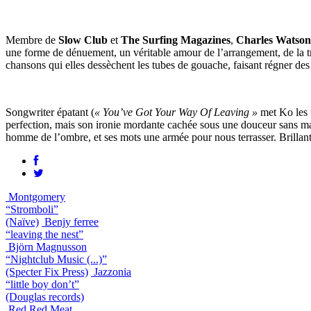
Membre de
Slow Club
et
The Surfing Magazines
,
Charles Watson
une forme de dénuement, un véritable amour de l’arrangement, de la tra
chansons qui elles dessèchent les tubes de gouache, faisant régner des 
Songwriter épatant (
« You’ve Got Your Way Of Leaving »
met Ko les 
perfection, mais son ironie mordante cachée sous une douceur sans ma
homme de l’ombre, et ses mots une armée pour nous terrasser. Brillant
Montgomery
“Stromboli”
(Naïve)
Benjy ferree
“leaving the nest”
Björn Magnusson
“Nightclub Music (...)”
(Specter Fix Press)
Jazzonia
“little boy don’t”
(Douglas records)
Red Red Meat