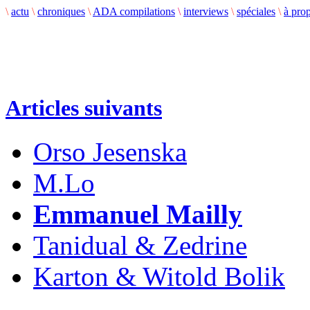
\
actu
\
chroniques
\
ADA compilations
\
interviews
\
spéciales
\
à pro
Articles suivants
Orso Jesenska
M.Lo
Emmanuel Mailly
Tanidual & Zedrine
Karton & Witold Bolik