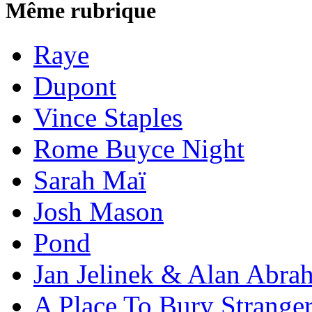
Même rubrique
Raye
Dupont
Vince Staples
Rome Buyce Night
Sarah Maï
Josh Mason
Pond
Jan Jelinek & Alan Abra
A Place To Bury Strange