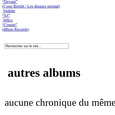
“Devant”
(Coop Breizh / Les disques normal)
Vedette
“S/t”
Wilco
“Cousin”
(dBpm Records)
autres albums
aucune chronique du même 