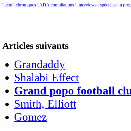
\
actu
\
chroniques
\
ADA compilations
\
interviews
\
spéciales
\
à pro
Articles suivants
Grandaddy
Shalabi Effect
Grand popo football cl
Smith, Elliott
Gomez