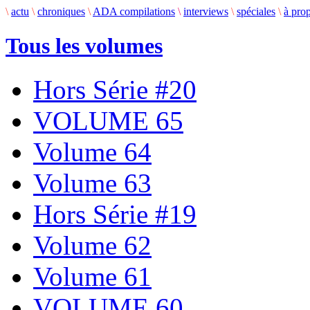
\
actu
\
chroniques
\
ADA compilations
\
interviews
\
spéciales
\
à pro
Tous les volumes
Hors Série #20
VOLUME 65
Volume 64
Volume 63
Hors Série #19
Volume 62
Volume 61
VOLUME 60