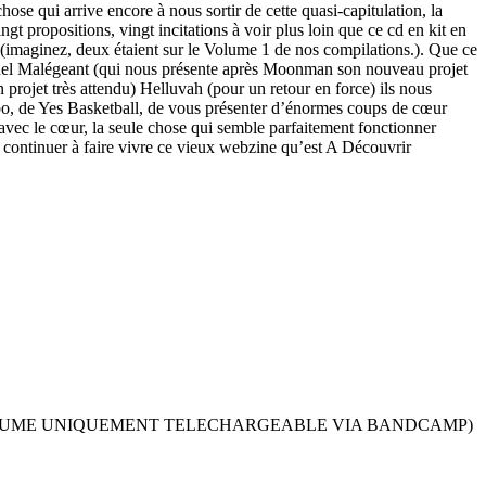
ose qui arrive encore à nous sortir de cette quasi-capitulation, la
gt propositions, vingt incitations à voir plus loin que ce cd en kit en
imaginez, deux étaient sur le Volume 1 de nos compilations.). Que ce
hel Malégeant (qui nous présente après Moonman son nouveau projet
ojet très attendu) Helluvah (pour un retour en force) ils nous
apo, de Yes Basketball, de vous présenter d’énormes coups de cœur
vec le cœur, la seule chose qui semble parfaitement fonctionner
ontinuer à faire vivre ce vieux webzine qu’est A Découvrir
RAPPEL VOLUME UNIQUEMENT TELECHARGEABLE VIA BANDCAMP)