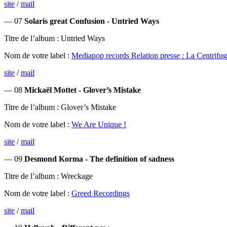
site
/
mail
— 07
Solaris great Confusion - Untried Ways
Titre de l’album : Untried Ways
Nom de votre label :
Mediapop records Relation presse : La Centrif
site
/
mail
— 08
Mickaël Mottet - Glover’s Mistake
Titre de l’album : Glover’s Mistake
Nom de votre label :
We Are Unique !
site
/
mail
— 09
Desmond Korma - The definition of sadness
Titre de l’album : Wreckage
Nom de votre label :
Greed Recordings
site
/
mail