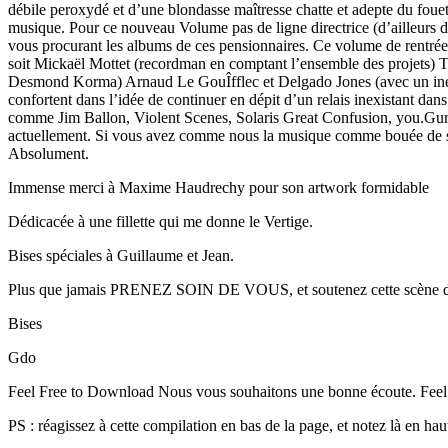
débile peroxydé et d’une blondasse maîtresse chatte et adepte du fouet.
musique. Pour ce nouveau Volume pas de ligne directrice (d’ailleurs de m
vous procurant les albums de ces pensionnaires. Ce volume de rentré
soit Mickaël Mottet (recordman en comptant l’ensemble des projets)
Desmond Korma) Arnaud Le GouÎfflec et Delgado Jones (avec un inédit 
confortent dans l’idée de continuer en dépit d’un relais inexistant d
comme Jim Ballon, Violent Scenes, Solaris Great Confusion, you.Guru 
actuellement. Si vous avez comme nous la musique comme bouée de sau
Absolument.
Immense merci à Maxime Haudrechy pour son artwork formidable
Dédicacée à une fillette qui me donne le Vertige.
Bises spéciales à Guillaume et Jean.
Plus que jamais PRENEZ SOIN DE VOUS, et soutenez cette scène de
Bises
Gdo
Feel Free to Download Nous vous souhaitons une bonne 
PS : réagissez à cette compilation en bas de la page, et notez là en haut