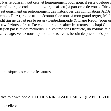
 Pas réjouissant tout cela, et heureusement pour nous, il reste quelque ch
émoire, je crois n’en n’avoir jamais eu.) à part celle de vous offrir vin
e est quasiment un regroupement des historiques des compilations ADA (
 Templo Diez (groupe trop méconnu chez nous à mon grand regret) Mic
qui ne devait pas le rester) Centredumonde & Claire Redor (pour un pr
ans « webzinosphére ». De continuer pour saluer les retours de chapi Ch
j’en passe et des meilleurs. Un volume sans frontière, un volume fait a
vetage, venez nous rejoindre, nous avons besoin de passionnés pour c
 musique pas comme les autres.
écoute. Feel free to download A DECOUVRIR ABSOLUMENT (
 de celle-ci