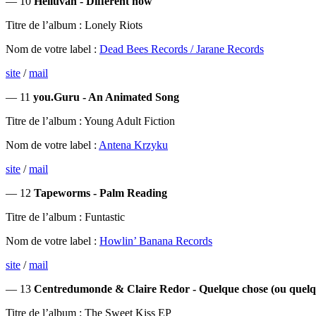
— 10
Helluvah - Different now
Titre de l’album : Lonely Riots
Nom de votre label :
Dead Bees Records / Jarane Records
site
/
mail
— 11
you.Guru - An Animated Song
Titre de l’album : Young Adult Fiction
Nom de votre label :
Antena Krzyku
site
/
mail
— 12
Tapeworms - Palm Reading
Titre de l’album : Funtastic
Nom de votre label :
Howlin’ Banana Records
site
/
mail
— 13
Centredumonde & Claire Redor - Quelque chose (ou quelq
Titre de l’album : The Sweet Kiss EP