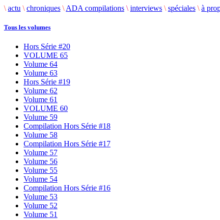
\
actu
\
chroniques
\
ADA compilations
\
interviews
\
spéciales
\
à pro
Tous les volumes
Hors Série #20
VOLUME 65
Volume 64
Volume 63
Hors Série #19
Volume 62
Volume 61
VOLUME 60
Volume 59
Compilation Hors Série #18
Volume 58
Compilation Hors Série #17
Volume 57
Volume 56
Volume 55
Volume 54
Compilation Hors Série #16
Volume 53
Volume 52
Volume 51