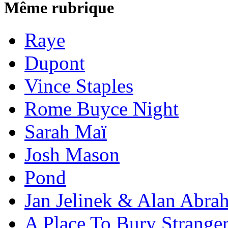
Même rubrique
Raye
Dupont
Vince Staples
Rome Buyce Night
Sarah Maï
Josh Mason
Pond
Jan Jelinek & Alan Abra
A Place To Bury Strange