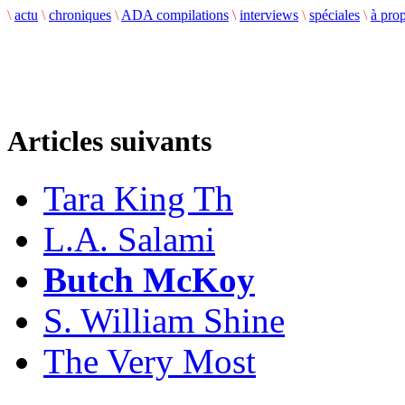
\
actu
\
chroniques
\
ADA compilations
\
interviews
\
spéciales
\
à pro
Articles suivants
Tara King Th
L.A. Salami
Butch McKoy
S. William Shine
The Very Most