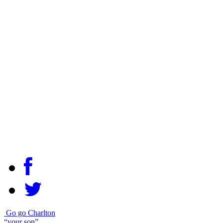
Go go Charlton
“your son”