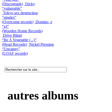
(Discograph)
Tricky
“vulnerable”
Tokyo sex destruction
“singles”
(Overcome records)
Domino_e
“s/t”
(Wooden Home Records)
Drive Blind
“Be A Vegetable (...)”
(Head Records)
Nickel Pressing
“Uncanny”
(LOAF records)
autres albums