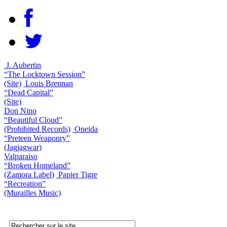
J. Aubertin
“The Locktown Session”
(Site)
Louis Brennan
“Dead Capital”
(Site)
Don Nino
“Beautiful Cloud”
(Prohibited Records)
Oneida
“Preteen Weaponry”
(Jagjagwar)
Valparaiso
“Broken Homeland”
(Zamora Label)
Papier Tigre
“Recreation”
(Murailles Music)