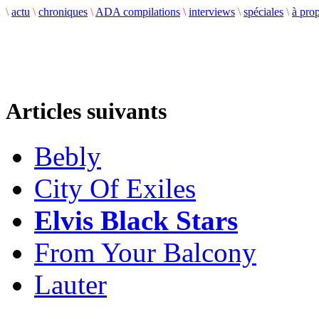
\
actu
\
chroniques
\
ADA compilations
\
interviews
\
spéciales
\
à pro
Articles suivants
Bebly
City Of Exiles
Elvis Black Stars
From Your Balcony
Lauter