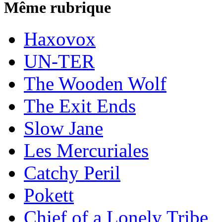
Même rubrique
Haxovox
UN-TER
The Wooden Wolf
The Exit Ends
Slow Jane
Les Mercuriales
Catchy Peril
Pokett
Chief of a Lonely Tribe