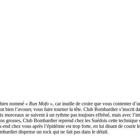
le bien nommé
« Run Mofo »
, car inutile de croire que vous contenter d’
faut bien l’avouer, vous faire tourner la tête. Club Bombardier s’inscrit 
s six morceaux se suivent à un rythme pas toujours effréné, mais avec l
moins grosses, Club Bombardier reprend chez les Suédois cette technique 
d chez vous après l’épidémie est trop forte, en lui disant de courir le p
mbardier dispense un rock qui ne fait pas dans le détail.