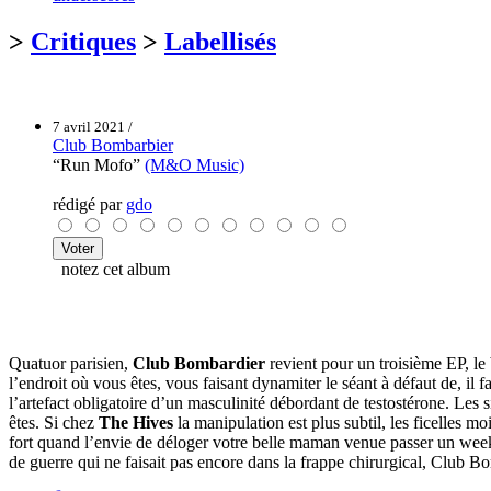
>
Critiques
>
Labellisés
7 avril 2021 /
Club Bombarbier
“Run Mofo”
(M&O Music)
rédigé par
gdo
notez cet album
Quatuor parisien,
Club Bombardier
revient pour un troisième EP, 
l’endroit où vous êtes, vous faisant dynamiter le séant à défaut de, il 
l’artefact obligatoire d’un masculinité débordant de testostérone. Le
êtes. Si chez
The Hives
la manipulation est plus subtil, les ficelles 
fort quand l’envie de déloger votre belle maman venue passer un week-en
de guerre qui ne faisait pas encore dans la frappe chirurgical, Club Bo