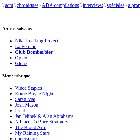
\
actu
\
chroniques
\
ADA compilations
\
interviews
\
spéciales
\
à pro
Articles suivants
Nika Leeflang Project
La Femme
Club Bombarbier
Oplen
Gloria
Même rubrique
Vince Staples
Rome Buyce Night
Sarah Maï
Josh Mason
Pond
Jan Jelinek & Alan Abrahams
A Place To Bury Strangers
The Blood Arm
My Raining Stars
underscores