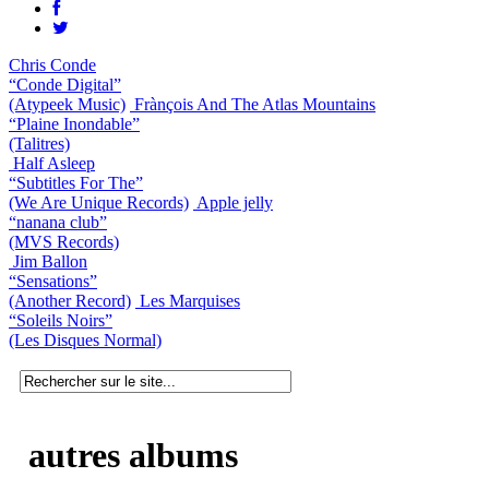
Chris Conde
“Conde Digital”
(Atypeek Music)
Frànçois And The Atlas Mountains
“Plaine Inondable”
(Talitres)
Half Asleep
“Subtitles For The”
(We Are Unique Records)
Apple jelly
“nanana club”
(MVS Records)
Jim Ballon
“Sensations”
(Another Record)
Les Marquises
“Soleils Noirs”
(Les Disques Normal)
autres albums