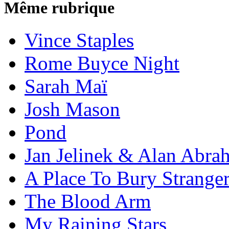
Même rubrique
Vince Staples
Rome Buyce Night
Sarah Maï
Josh Mason
Pond
Jan Jelinek & Alan Abra
A Place To Bury Strange
The Blood Arm
My Raining Stars