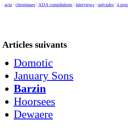
\
actu
\
chroniques
\
ADA compilations
\
interviews
\
spéciales
\
à pro
Articles suivants
Domotic
January Sons
Barzin
Hoorsees
Dewaere