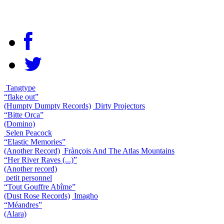
Tangtype
“flake out”
(Humpty Dumpty Records)
Dirty Projectors
“Bitte Orca”
(Domino)
Selen Peacock
“Elastic Memories”
(Another Record)
Frànçois And The Atlas Mountains
“Her River Raves (...)”
(Another record)
petit personnel
“Tout Gouffre Abîme”
(Dust Rose Records)
Imagho
“Méandres”
(Alara)