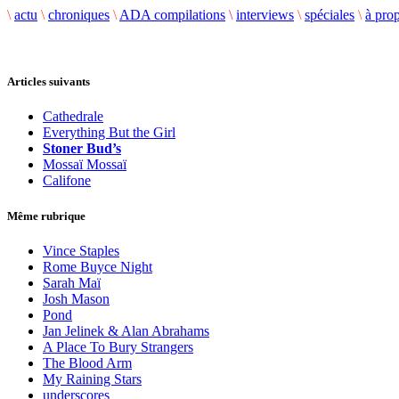
\
actu
\
chroniques
\
ADA compilations
\
interviews
\
spéciales
\
à pro
Articles suivants
Cathedrale
Everything But the Girl
Stoner Bud’s
Mossaï Mossaï
Califone
Même rubrique
Vince Staples
Rome Buyce Night
Sarah Maï
Josh Mason
Pond
Jan Jelinek & Alan Abrahams
A Place To Bury Strangers
The Blood Arm
My Raining Stars
underscores