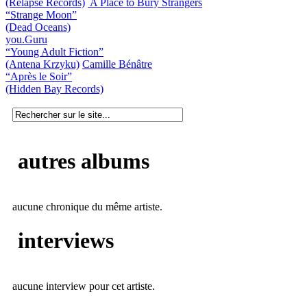
(Relapse Records)
A Place to Bury Strangers
“Strange Moon”
(Dead Oceans)
you.Guru
“Young Adult Fiction”
(Antena Krzyku)
Camille Bénâtre
“Après le Soir”
(Hidden Bay Records)
autres albums
aucune chronique du même artiste.
interviews
aucune interview pour cet artiste.