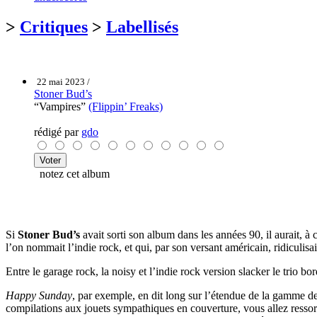
>
Critiques
>
Labellisés
22 mai 2023 /
Stoner Bud’s
“Vampires”
(Flippin’ Freaks)
rédigé par
gdo
notez cet album
Si
Stoner Bud’s
avait sorti son album dans les années 90, il aurait, à 
l’on nommait l’indie rock, et qui, par son versant américain, ridiculisa
Entre le garage rock, la noisy et l’indie rock version slacker le trio bord
Happy Sunday
, par exemple, en dit long sur l’étendue de la gamme d
compilations aux jouets sympathiques en couverture, vous allez ressort