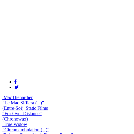
MacThenardier
“Le Mac Sifflera (...)”
(Entre-Soi)
Static Films
“For Over Distance”
(Chronowax)
True Widow
“Circumambulation (...)”