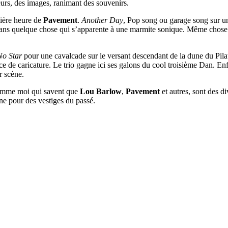
eurs, des images, ranimant des souvenirs.
ière heure de
Pavement
.
Another Day
, Pop song ou garage song sur un
e dans quelque chose qui s’apparente à une marmite sonique. Même chos
No Star
pour une cavalcade sur le versant descendant de la dune du Pilat 
once de caricature. Le trio gagne ici ses galons du cool troisième Dan. En
r scène.
omme moi qui savent que
Lou Barlow
,
Pavement
et autres, sont des di
ne pour des vestiges du passé.