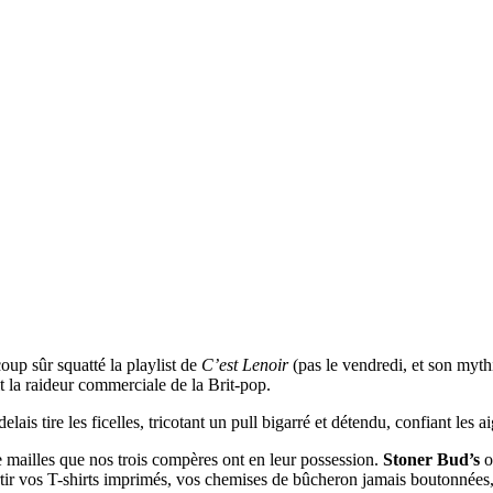
coup sûr squatté la playlist de
C’est Lenoir
(pas le vendredi, et son myth
it la raideur commerciale de la Brit-pop.
elais tire les ficelles, tricotant un pull bigarré et détendu, confiant les a
e mailles que nos trois compères ont en leur possession.
Stoner Bud’s
o
ir vos T-shirts imprimés, vos chemises de bûcheron jamais boutonnées, e