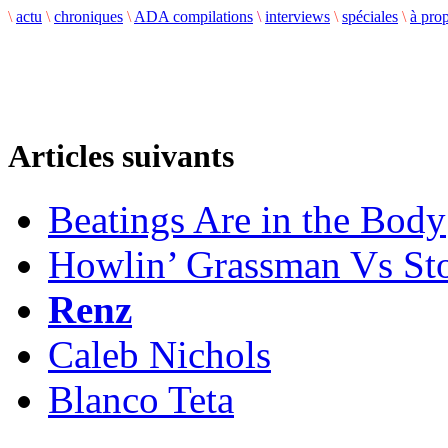
\
actu
\
chroniques
\
ADA compilations
\
interviews
\
spéciales
\
à pro
Articles suivants
Beatings Are in the Body
Howlin’ Grassman Vs St
Renz
Caleb Nichols
Blanco Teta