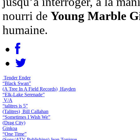
jusqu’à interroger, à la ma
nourri de
Young Marble G
humaine.
Tender Ender
“Black Swan”
(A Tree In A Field Records)
Hayden
“Elk-Lake Serenade”
V/A
“talitres is 5”
(Talitres)
Bill Callahan
“Sometimes I Wish We”
(Drag City)
Ginkoa
“One Time”
(Sony/ATV Publishing)
Jean Tonique