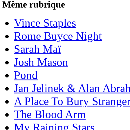
Même rubrique
Vince Staples
Rome Buyce Night
Sarah Maï
Josh Mason
Pond
Jan Jelinek & Alan Abra
A Place To Bury Strange
The Blood Arm
My Raining Stars