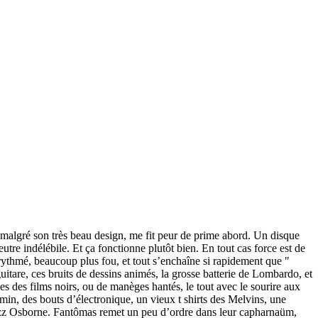
 malgré son très beau design, me fit peur de prime abord. Un disque
tre indélébile. Et ça fonctionne plutôt bien. En tout cas force est de
ythmé, beaucoup plus fou, et tout s’enchaîne si rapidement que "
guitare, ces bruits de dessins animés, la grosse batterie de Lombardo, et
es des films noirs, ou de manèges hantés, le tout avec le sourire aux
emin, des bouts d’électronique, un vieux t shirts des Melvins, une
 Buzz Osborne. Fantômas remet un peu d’ordre dans leur capharnaüm,