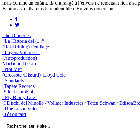
mais comme un enfant, ils ont rangé à l’envers ne remettant rien à sa
Fantômas, et ils nous le rendent bien. En vous remerciant.
The Draperies
“La Historia del (...)”
(Rat-Drifting)
Feuillage
“Layers Volume I”
(Autoproduction)
Marianne Dissard
“Not Me”
(Créosote /Dissard)
Lloyd Cole
“Standards”
(Tapete Records)
Silent Carnival
“My Blurry Life”
(I Dischi del Minollo / Vollmer Industries / Toten Schwan / EdisonBo
“Une saison volée”
(Tôt ou tard)