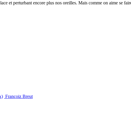
 place et perturbant encore plus nos oreilles. Mais comme on aime se f
x)
Françoiz Breut