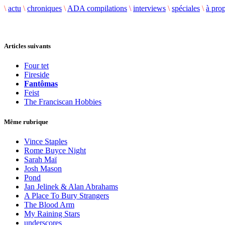
\
actu
\
chroniques
\
ADA compilations
\
interviews
\
spéciales
\
à pro
Articles suivants
Four tet
Fireside
Fantômas
Feist
The Franciscan Hobbies
Même rubrique
Vince Staples
Rome Buyce Night
Sarah Maï
Josh Mason
Pond
Jan Jelinek & Alan Abrahams
A Place To Bury Strangers
The Blood Arm
My Raining Stars
underscores