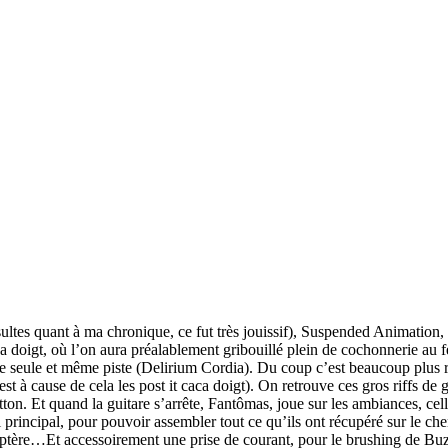
ltes quant à ma chronique, ce fut très jouissif), Suspended Animation,
doigt, où l’on aura préalablement gribouillé plein de cochonnerie au feu
e seule et même piste (Delirium Cordia). Du coup c’est beaucoup plus r
t à cause de cela les post it caca doigt). On retrouve ces gros riffs de 
ton. Et quand la guitare s’arrête, Fantômas, joue sur les ambiances, cell
il principal, pour pouvoir assembler tout ce qu’ils ont récupéré sur le ch
élicoptère…Et accessoirement une prise de courant, pour le brushing de