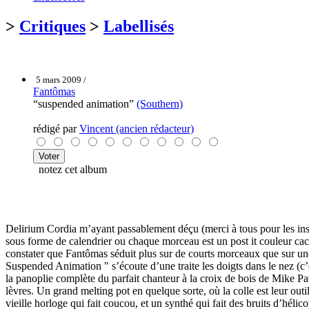
>
Critiques
>
Labellisés
5 mars 2009 /
Fantômas
“suspended animation”
(Southern)
rédigé par
Vincent (ancien rédacteur)
notez cet album
Delirium Cordia m’ayant passablement déçu (merci à tous pour les insu
sous forme de calendrier ou chaque morceau est un post it couleur caca 
constater que Fantômas séduit plus sur de courts morceaux que sur un
Suspended Animation " s’écoute d’une traite les doigts dans le nez (c’es
la panoplie complète du parfait chanteur à la croix de bois de Mike Pat
lèvres. Un grand melting pot en quelque sorte, où la colle est leur out
vieille horloge qui fait coucou, et un synthé qui fait des bruits d’h