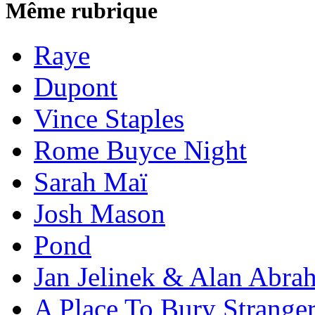
Même rubrique
Raye
Dupont
Vince Staples
Rome Buyce Night
Sarah Maï
Josh Mason
Pond
Jan Jelinek & Alan Abra
A Place To Bury Strange