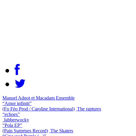
Manuel Adnot et Macadam Ensemble
“Amor infiniti”
(Fo Féo Prod / Caroline International)
The raptures
“echoes”
Jabberwocky
“Pola EP”
(Pain Surprises Record)
The Skaters