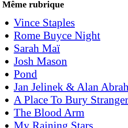
Même rubrique
Vince Staples
Rome Buyce Night
Sarah Maï
Josh Mason
Pond
Jan Jelinek & Alan Abra
A Place To Bury Strange
The Blood Arm
My Raining Stars