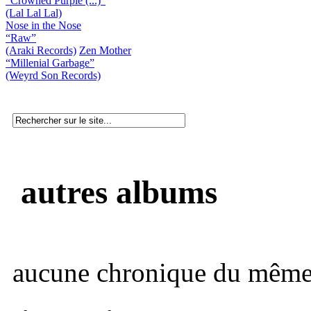
“Crowned Purple (...)”
(Lal Lal Lal)
Nose in the Nose
“Raw”
(Araki Records)
Zen Mother
“Millenial Garbage”
(Weyrd Son Records)
autres albums
aucune chronique du même 