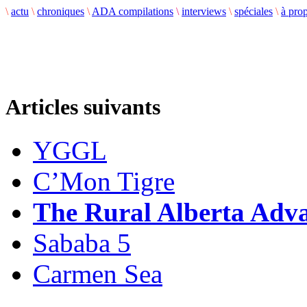
\
actu
\
chroniques
\
ADA compilations
\
interviews
\
spéciales
\
à pro
Articles suivants
YGGL
C’Mon Tigre
The Rural Alberta Adv
Sababa 5
Carmen Sea