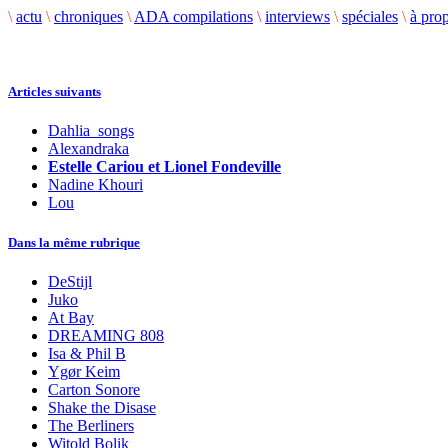
\
actu
\
chroniques
\
ADA compilations
\
interviews
\
spéciales
\
à pro
Articles suivants
Dahlia_songs
Alexandraka
Estelle Cariou et Lionel Fondeville
Nadine Khouri
Lou
Dans la même rubrique
DeStijl
Juko
At Bay
DREAMING 808
Isa & Phil B
Ygør Keim
Carton Sonore
Shake the Disase
The Berliners
Witold Bolik