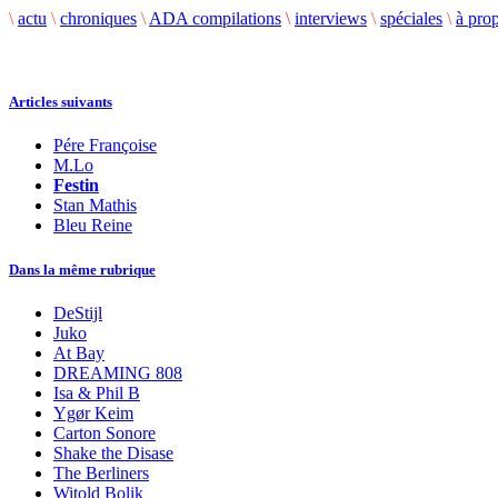
\
actu
\
chroniques
\
ADA compilations
\
interviews
\
spéciales
\
à pro
Articles suivants
Pére Françoise
M.Lo
Festin
Stan Mathis
Bleu Reine
Dans la même rubrique
DeStijl
Juko
At Bay
DREAMING 808
Isa & Phil B
Ygør Keim
Carton Sonore
Shake the Disase
The Berliners
Witold Bolik