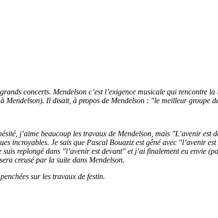
es grands concerts. Mendelson c’est l’exigence musicale qui rencontre la
e à Mendelson). Il disait, à propos de Mendelson : "le meilleur groupe 
rd hésité, j’aime beaucoup les travaux de Mendelson, mais "L’avenir es
es incroyables. Je sais que Pascal Bouaziz est gêné avec "l’avenir est 
e suis replongé dans "l’avenir est devant" et j’ai finalement eu envie (
ui sera creusé par la suite dans Mendelson.
 penchées sur les travaux de festin.