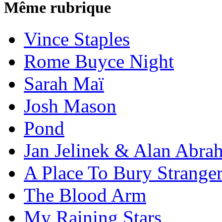
Même rubrique
Vince Staples
Rome Buyce Night
Sarah Maï
Josh Mason
Pond
Jan Jelinek & Alan Abra
A Place To Bury Strange
The Blood Arm
My Raining Stars