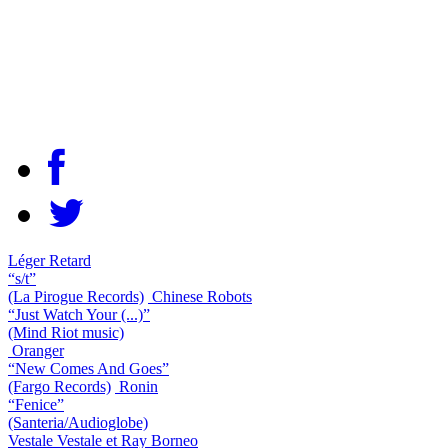
Léger Retard
“s/t”
(La Pirogue Records)
Chinese Robots
“Just Watch Your (...)”
(Mind Riot music)
Oranger
“New Comes And Goes”
(Fargo Records)
Ronin
“Fenice”
(Santeria/Audioglobe)
Vestale Vestale et Ray Borneo