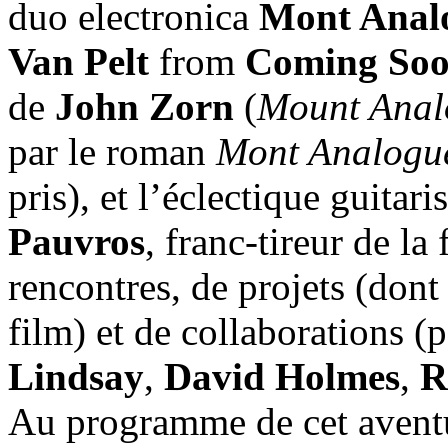
duo electronica
Mont Anal
Van Pelt
from
Coming So
de
John Zorn
(
Mount Anal
par le roman
Mont Analogu
pris), et l’éclectique guitar
Pauvros
, franc-tireur de la
rencontres, de projets (don
film) et de collaborations (
Lindsay
,
David Holmes
,
R
Au programme de cet aven