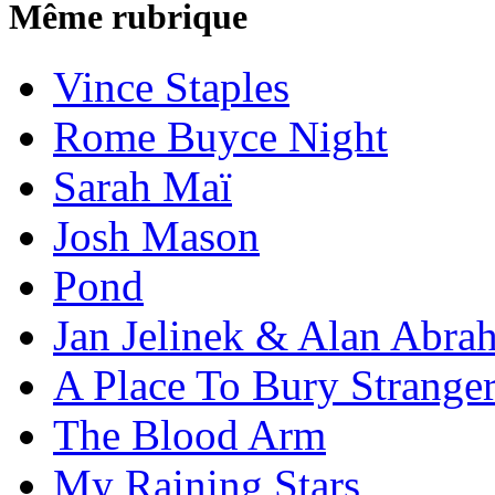
Même rubrique
Vince Staples
Rome Buyce Night
Sarah Maï
Josh Mason
Pond
Jan Jelinek & Alan Abra
A Place To Bury Strange
The Blood Arm
My Raining Stars