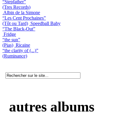
“Stepfather”
(Tres Records)
Albin de la Simone
“Les Cent Prochaines”
(Tôt ou Tard)
Speedball Baby
“The Black-Out”
Fridge
“the sun”
(Pias)
Ricaine
“the clarity of (...)”
(Ruminance)
autres albums