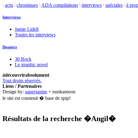
\
actu
\
chroniques
\
ADA compilations
\
interviews
\
spéciales
\
à pro
Interviews
Jamie Lidell
Toutes les interviews
Dossiers
30 Rock
Le graphic novel
àdécouvrirabsolument
Tout droits réservés.
Liens / Partenaires
Design by:
superjanine
+ nunkamoon
le site est construit � base de spip!
Résultats de la recherche
�Angil�
.........................................................................................................