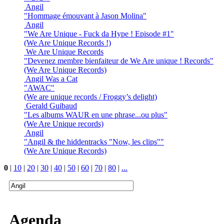
Angil
"Hommage émouvant à Jason Molina"
Angil
"We Are Unique - Fuck da Hype ! Episode #1"
(We Are Unique Records !)
We Are Unique Records
"Devenez membre bienfaiteur de We Are unique ! Records"
(We Are Unique Records)
Angil Was a Cat
"AWAC"
(We are unique records / Froggy’s delight)
Gerald Guibaud
"Les albums WAUR en une phrase...ou plus"
(We Are Unique records)
Angil
"Angil & the hiddentracks "Now, les clips""
(We Are Unique Records)
0
|
10
|
20
|
30
|
40
|
50
|
60
|
70
|
80
|
...
Agenda