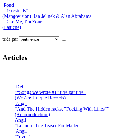
Pond
"Terrestrials"
(Mangovision)
Jan Jelinek & Alan Abrahams
"Take Me, I’m Yours"
(Faitiche)
triés par
↓
Articles
Del
"“Songs we wrote #1” titre par titre"
(We Are Unique Records)
Angil
"And The Hiddentracks, "Fucking With Lines""
(Autoproduction )
Angil
"Le journal de Teaser For Matter"
Angil
""dvd""