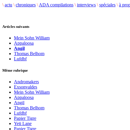
\
actu
\
chroniques
\
ADA compilations
\
interviews
\
spéciales
\
à pro
Articles suivants
Mein Sohn William
Appaloosa
Angil
Thomas Belhom
Lufdbf
Même rubrique
Andromakers
Exsonvaldes
Mein Sohn William
Appaloosa
Angil
Thomas Belhom
Lufdbf
Papier Tigre
Yeti Lane
Papier Tigre