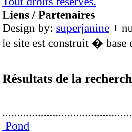
Tout droits réservés.
Liens / Partenaires
Design by:
superjanine
+ n
le site est construit � base 
Résultats de la recherc
............................................
Pond