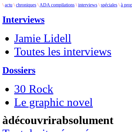
\
actu
\
chroniques
\
ADA compilations
\
interviews
\
spéciales
\
à pro
Interviews
Jamie Lidell
Toutes les interviews
Dossiers
30 Rock
Le graphic novel
àdécouvrirabsolument