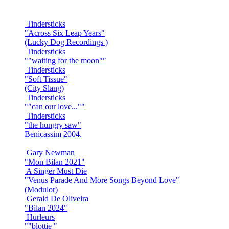
Tindersticks
"Across Six Leap Years"
(Lucky Dog Recordings )
Tindersticks
""waiting for the moon""
Tindersticks
"Soft Tissue"
(City Slang)
Tindersticks
""can our love...""
Tindersticks
"the hungry saw"
Benicassim 2004.
Gary Newman
"Mon Bilan 2021"
A Singer Must Die
"Venus Parade And More Songs Beyond Love"
(Modulor)
Gerald De Oliveira
"Bilan 2024"
Hurleurs
""blottie "