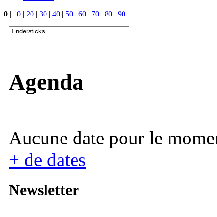
0
|
10
|
20
|
30
|
40
|
50
|
60
|
70
|
80
|
90
Agenda
Aucune date pour le mome
+ de dates
Newsletter