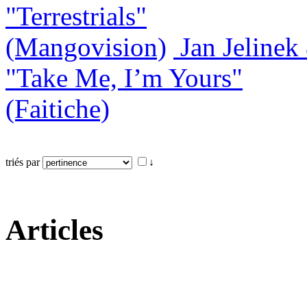
"Terrestrials"
(Mangovision)
Jan Jeline
"Take Me, I’m Yours"
(Faitiche)
triés par
↓
Articles