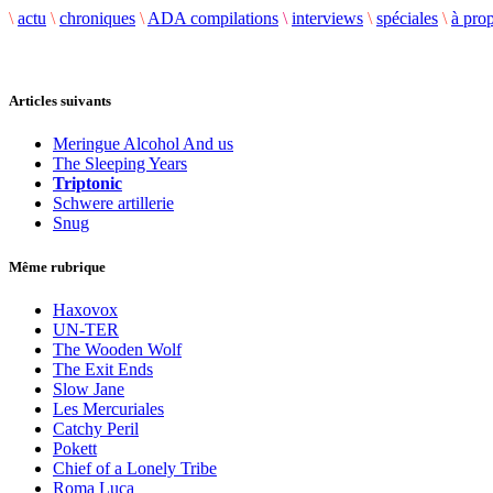
\
actu
\
chroniques
\
ADA compilations
\
interviews
\
spéciales
\
à pro
Articles suivants
Meringue Alcohol And us
The Sleeping Years
Triptonic
Schwere artillerie
Snug
Même rubrique
Haxovox
UN-TER
The Wooden Wolf
The Exit Ends
Slow Jane
Les Mercuriales
Catchy Peril
Pokett
Chief of a Lonely Tribe
Roma Luca