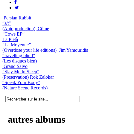
Persian Rabbit
“s/t”
(Autoproduction)
Côme
“Cows EP”
La Pietà
“La Moyenne”
(Overdose your life editions)
Jim Yamouridis
“travelling blind”
(Les disques bien)
Grand Salvo
“Slay Me In Sleep”
(Preservation)
Rok Zalokar
“Speak Your Body”
(Nature Scene Records)
autres albums