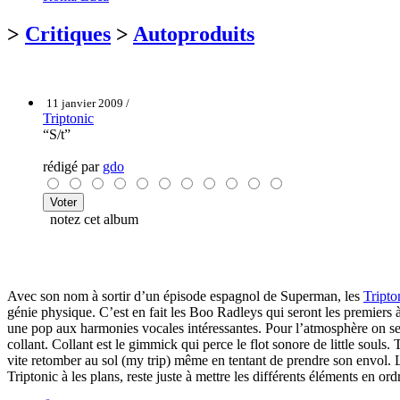
>
Critiques
>
Autoproduits
11 janvier 2009 /
Triptonic
“S/t”
rédigé par
gdo
notez cet album
Avec son nom à sortir d’un épisode espagnol de Superman, les
Tripto
génie physique. C’est en fait les Boo Radleys qui seront les premiers à
une pop aux harmonies vocales intéressantes. Pour l’atmosphère on se 
collant. Collant est le gimmick qui perce le flot sonore de little souls. 
vite retomber au sol (my trip) même en tentant de prendre son envol. L
Triptonic à les plans, reste juste à mettre les différents éléments en o