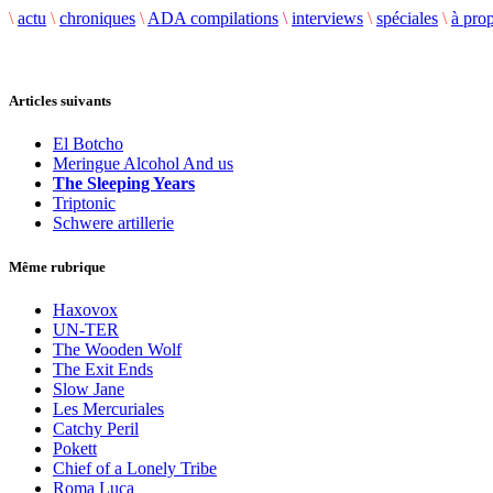
\
actu
\
chroniques
\
ADA compilations
\
interviews
\
spéciales
\
à pro
Articles suivants
El Botcho
Meringue Alcohol And us
The Sleeping Years
Triptonic
Schwere artillerie
Même rubrique
Haxovox
UN-TER
The Wooden Wolf
The Exit Ends
Slow Jane
Les Mercuriales
Catchy Peril
Pokett
Chief of a Lonely Tribe
Roma Luca