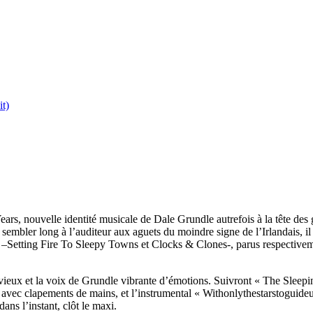
t)
, nouvelle identité musicale de Dale Grundle autrefois à la tête des gé
u sembler long à l’auditeur aux aguets du moindre signe de l’Irlandais, i
p –Setting Fire To Sleepy Towns et Clocks & Clones-, parus respective
x et la voix de Grundle vibrante d’émotions. Suivront « The Sleeping Y
ec clapements de mains, et l’instrumental « Withonlythestarstoguideus 
ns l’instant, clôt le maxi.