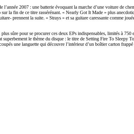
e l’année 2007 : une batterie évoquant la marche d’une voiture de chem
o sur la fin de ce titre rassérénant. « Nearly Got It Made » plus anecdo
guitare- prennent la suite. « Strays » et sa guitare caressante comme jou
 plus sûre pour se procurer ces deux EPs indispensables, limités à 750 
rent superbement le thème du disque : le titre de Setting Fire To Sleepy
oupés une languette qui découvre l’intérieur d’un boîtier carton frap