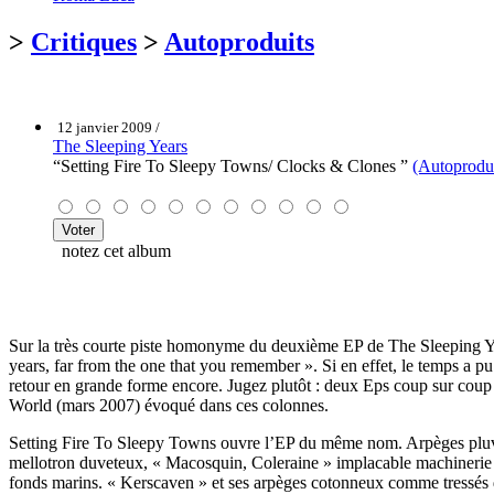
>
Critiques
>
Autoproduits
12 janvier 2009 /
The Sleeping Years
“Setting Fire To Sleepy Towns/ Clocks & Clones ”
(Autoprodui
notez cet album
Sur la très courte piste homonyme du deuxième EP de The Sleeping Years
years, far from the one that you remember ». Si en effet, le temps a p
retour en grande forme encore. Jugez plutôt : deux Eps coup sur cou
World (mars 2007) évoqué dans ces colonnes.
Setting Fire To Sleepy Towns ouvre l’EP du même nom. Arpèges pluvieu
mellotron duveteux, « Macosquin, Coleraine » implacable machinerie av
fonds marins. « Kerscaven » et ses arpèges cotonneux comme tressés da