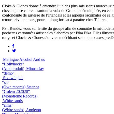
Cloks & Clones donne à entendre l’un des plus saisissants morceaux d
cheval qui se cabre et surtout la voix de Grundle démultipliée, en éch
confondante de justesse de l’Irlandais et les arpèges lacrimales de sa 
retour prévu en mars, pour un long format à paraître chez Talitres.
PS : Rendez-vous sur le site du groupe afin de connaître la méthode la
pochettes cartonnées artisanales élaborées par Pika Pika. Elles illust
rouge et Clocks & Clones s’ouvre en déchirant selon deux axes prédéc
Meringue Alcohol And us
“Hollyhocks”
(Autoproduit)
Minus clay
“démo”
Six twilights
“s/t”
(Own records)
Stearica
“Golem 202020”
(Monotreme Records)
White sands
“alma”
(White sands)
Appletop