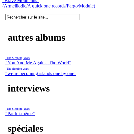
“Brave Mountains”
(Armelllodie/A quick one records/Fargo/Module)
autres albums
The Sleeping Years
“You And Me Against The World”
The sleeping years
“we’re becoming islands one by one”
interviews
The Sleeping Years
“Par lui-même”
spéciales