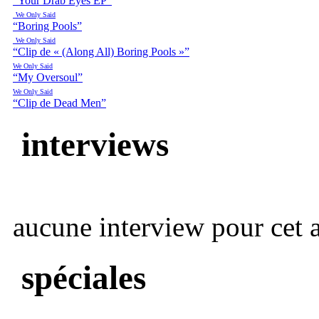
“Your Drab Eyes EP”
We Only Said
“Boring Pools”
We Only Said
“Clip de « (Along All) Boring Pools »”
We Only Said
“My Oversoul”
We Only Said
“Clip de Dead Men”
interviews
aucune interview pour cet ar
spéciales