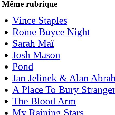
Même rubrique
Vince Staples
Rome Buyce Night
Sarah Maï
Josh Mason
Pond
Jan Jelinek & Alan Abra
A Place To Bury Strange
The Blood Arm
My Raining Stars