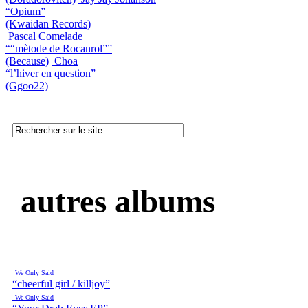
“Opium”
(Kwaidan Records)
Pascal Comelade
““mètode de Rocanrol””
(Because)
Choa
“l’hiver en question”
(Ggoo22)
autres albums
We Only Said
“cheerful girl / killjoy”
We Only Said