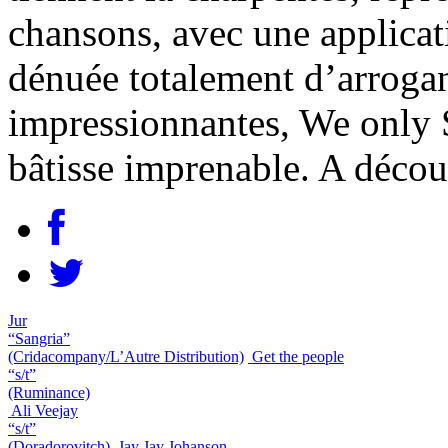
chansons, avec une applicati
dénuée totalement d’arroga
impressionnantes, We only S
bâtisse imprenable. A déco
Jur
“Sangria”
(Cridacompany/L’Autre Distribution)
Get the people
“s/t”
(Ruminance)
Ali Veejay
“s/t”
(Doradorovitch)
Jay Jay Johanson