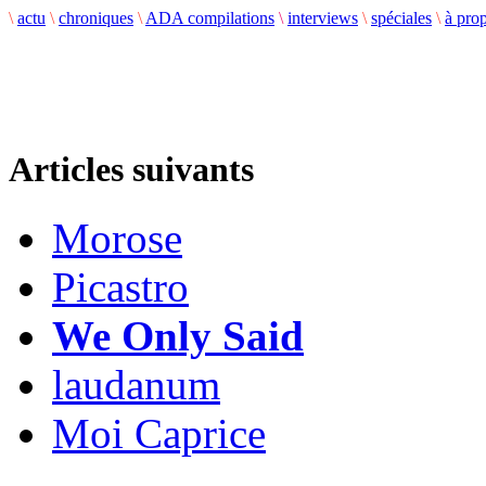
\
actu
\
chroniques
\
ADA compilations
\
interviews
\
spéciales
\
à pro
Articles suivants
Morose
Picastro
We Only Said
laudanum
Moi Caprice