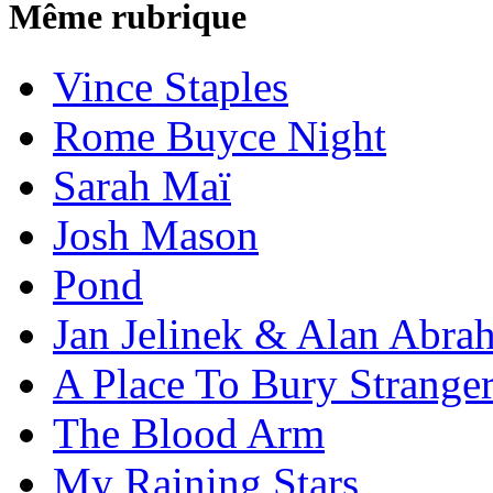
Même rubrique
Vince Staples
Rome Buyce Night
Sarah Maï
Josh Mason
Pond
Jan Jelinek & Alan Abra
A Place To Bury Strange
The Blood Arm
My Raining Stars