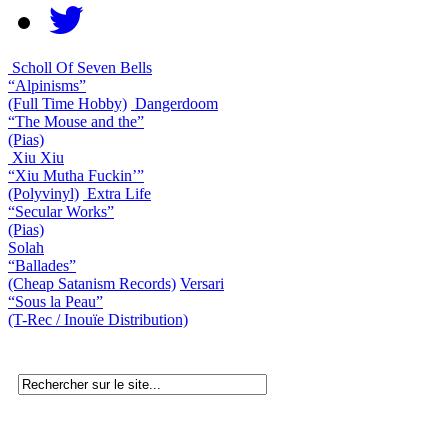
Scholl Of Seven Bells
“Alpinisms”
(Full Time Hobby)
Dangerdoom
“The Mouse and the”
(Pias)
Xiu Xiu
“Xiu Mutha Fuckin’”
(Polyvinyl)
Extra Life
“Secular Works”
(Pias)
Solah
“Ballades”
(Cheap Satanism Records)
Versari
“Sous la Peau”
(T-Rec / Inouïe Distribution)