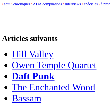
\
actu
\
chroniques
\
ADA compilations
\
interviews
\
spéciales
\
à pro
Articles suivants
Hill Valley
Owen Temple Quartet
Daft Punk
The Enchanted Wood
Bassam