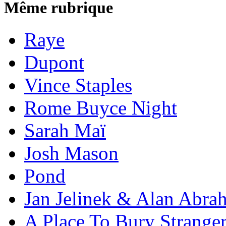
Même rubrique
Raye
Dupont
Vince Staples
Rome Buyce Night
Sarah Maï
Josh Mason
Pond
Jan Jelinek & Alan Abra
A Place To Bury Strange