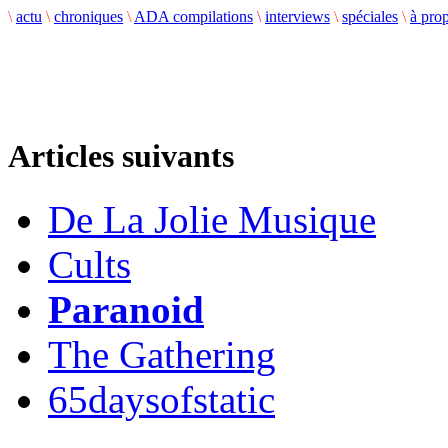
\
actu
\
chroniques
\
ADA compilations
\
interviews
\
spéciales
\
à pro
Articles suivants
De La Jolie Musique
Cults
Paranoid
The Gathering
65daysofstatic