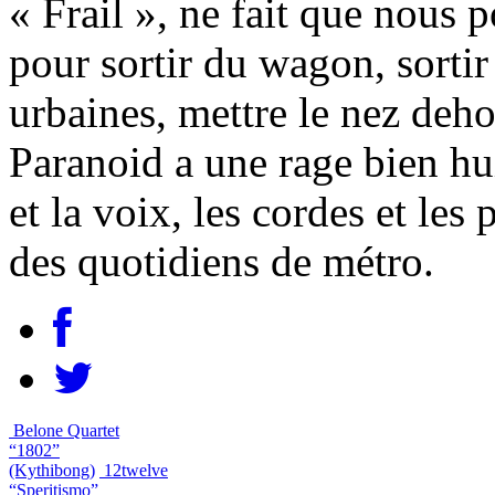
« Frail », ne fait que nous p
pour sortir du wagon, sorti
urbaines, mettre le nez deho
Paranoid a une rage bien hu
et la voix, les cordes et le
des quotidiens de métro.
Belone Quartet
“1802”
(Kythibong)
12twelve
“Speritismo”