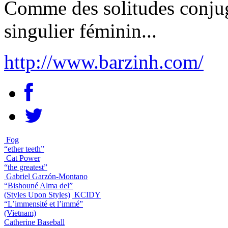
Comme des solitudes conjug
singulier féminin...
http://www.barzinh.com/
Fog
“ether teeth”
Cat Power
“the greatest”
Gabriel Garzón-Montano
“Bishouné Alma del”
(Styles Upon Styles)
KCIDY
“L’immensité et l’immé”
(Vietnam)
Catherine Baseball