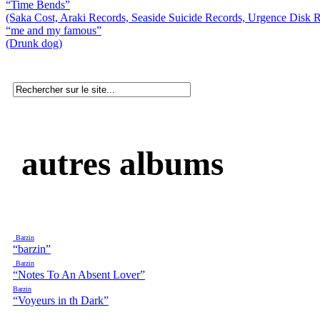
“Time Bends”
(Saka Cost, Araki Records, Seaside Suicide Records, Urgence Disk 
“me and my famous”
(Drunk dog)
autres albums
Barzin
“barzin”
Barzin
“Notes To An Absent Lover”
Barzin
“Voyeurs in th Dark”