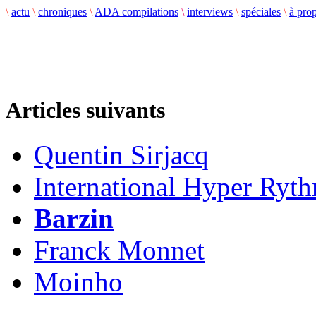
\
actu
\
chroniques
\
ADA compilations
\
interviews
\
spéciales
\
à pro
Articles suivants
Quentin Sirjacq
International Hyper Ryt
Barzin
Franck Monnet
Moinho