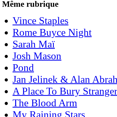
Même rubrique
Vince Staples
Rome Buyce Night
Sarah Maï
Josh Mason
Pond
Jan Jelinek & Alan Abra
A Place To Bury Strange
The Blood Arm
My Raining Stars