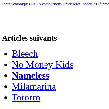
\
actu
\
chroniques
\
ADA compilations
\
interviews
\
spéciales
\
à pro
Articles suivants
Bleech
No Money Kids
Nameless
Milamarina
Totorro