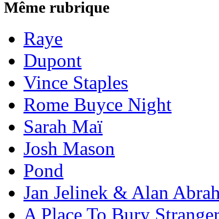
Même rubrique
Raye
Dupont
Vince Staples
Rome Buyce Night
Sarah Maï
Josh Mason
Pond
Jan Jelinek & Alan Abra
A Place To Bury Strange