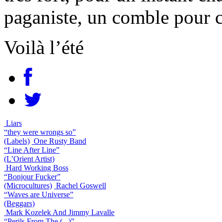
paganiste, un comble pour c
Voilà l’été
Liars
“they were wrongs so”
(Labels)
One Rusty Band
“Line After Line”
(L’Orient Artist)
Hard Working Boss
“Bonjour Fucker”
(Microcultures)
Rachel Goswell
“Waves are Universe”
(Beggars)
Mark Kozelek And Jimmy Lavalle
“Perils From The (...)”