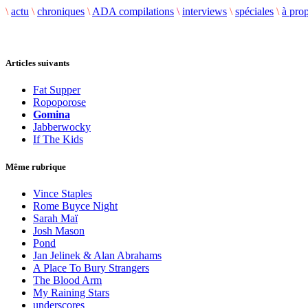
\
actu
\
chroniques
\
ADA compilations
\
interviews
\
spéciales
\
à pro
Articles suivants
Fat Supper
Ropoporose
Gomina
Jabberwocky
If The Kids
Même rubrique
Vince Staples
Rome Buyce Night
Sarah Maï
Josh Mason
Pond
Jan Jelinek & Alan Abrahams
A Place To Bury Strangers
The Blood Arm
My Raining Stars
underscores