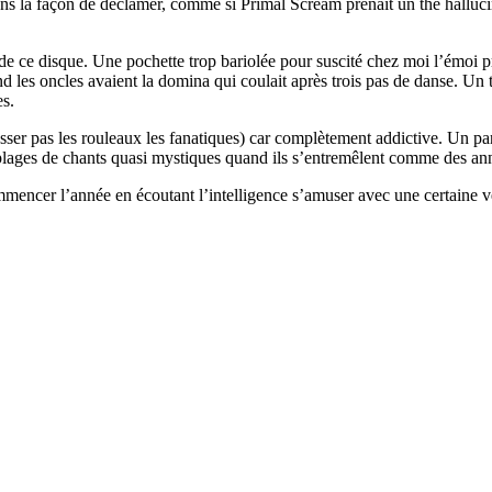
ans la façon de déclamer, comme si Primal Scream prenait un thé hallu
en de ce disque. Une pochette trop bariolée pour suscité chez moi l’émo
oncles avaient la domina qui coulait après trois pas de danse. Un titr
es.
asser pas les rouleaux les fanatiques) car complètement addictive. Un pa
plages de chants quasi mystiques quand ils s’entremêlent comme des ann
ommencer l’année en écoutant l’intelligence s’amuser avec une certaine v