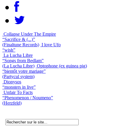
Collapse Under The Empire
“Sacrifice & (...)”
(Finaltune Records)
I love Ufo
“wish”
La Lucha Libre
“Songs from Bedlam”
(La Lucha Libre)
Optophone (ex guinea pig)
“bientôt votre mariage”
(Partycul system)
Dionysos
“monsters in live”
Unfair To Facts
“Phenomenon / Noumeno”
(Herzfeld)