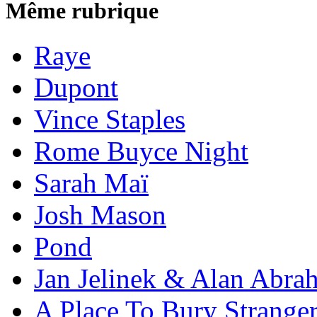
Même rubrique
Raye
Dupont
Vince Staples
Rome Buyce Night
Sarah Maï
Josh Mason
Pond
Jan Jelinek & Alan Abra
A Place To Bury Strange