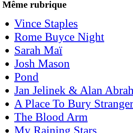
Même rubrique
Vince Staples
Rome Buyce Night
Sarah Maï
Josh Mason
Pond
Jan Jelinek & Alan Abra
A Place To Bury Strange
The Blood Arm
My Raining Stars