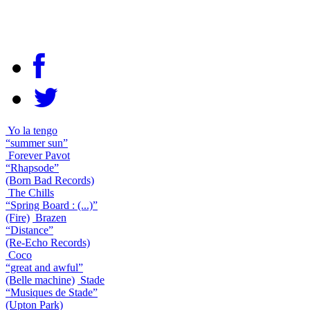
Yo la tengo
“summer sun”
Forever Pavot
“Rhapsode”
(Born Bad Records)
The Chills
“Spring Board : (...)”
(Fire)
Brazen
“Distance”
(Re-Echo Records)
Coco
“great and awful”
(Belle machine)
Stade
“Musiques de Stade”
(Upton Park)