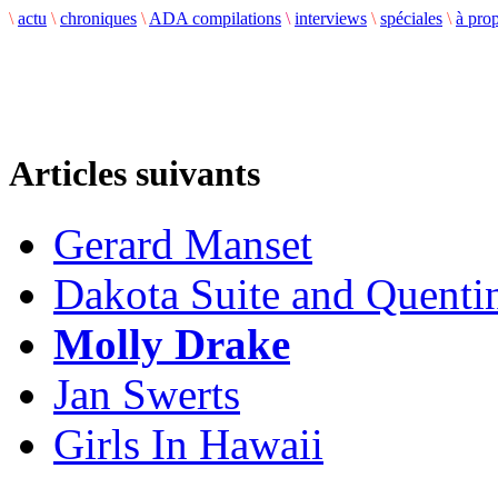
\
actu
\
chroniques
\
ADA compilations
\
interviews
\
spéciales
\
à pro
Articles suivants
Gerard Manset
Dakota Suite and Quentin
Molly Drake
Jan Swerts
Girls In Hawaii