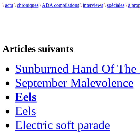
\
actu
\
chroniques
\
ADA compilations
\
interviews
\
spéciales
\
à pro
Articles suivants
Sunburned Hand Of The
September Malevolence
Eels
Eels
Electric soft parade