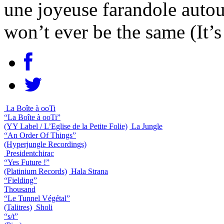
une joyeuse farandole autou
won’t ever be the same (It’
La Boîte à ooTi
“La Boîte à ooTi”
(YY Label / L’Eglise de la Petite Folie)
La Jungle
“An Order Of Things”
(Hyperjungle Recordings)
Presidentchirac
“Yes Future !”
(Platinium Records)
Hala Strana
“Fielding”
Thousand
“Le Tunnel Végétal”
(Talitres)
Sholi
“s/t”