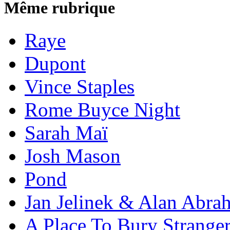
Même rubrique
Raye
Dupont
Vince Staples
Rome Buyce Night
Sarah Maï
Josh Mason
Pond
Jan Jelinek & Alan Abra
A Place To Bury Strange