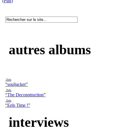
(Pias)
autres albums
Eels
“souljacker”
Eels
“The Deconstruction”
Eels
“Eels Time !”
interviews