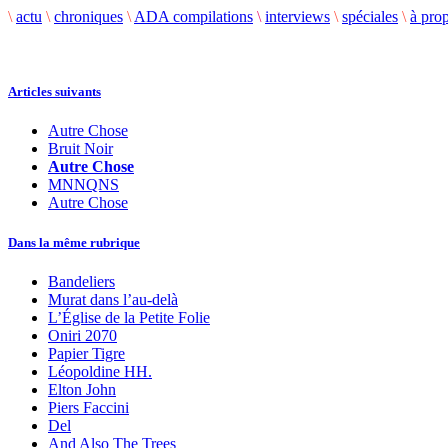
\
actu
\
chroniques
\
ADA compilations
\
interviews
\
spéciales
\
à pro
Articles suivants
Autre Chose
Bruit Noir
Autre Chose
MNNQNS
Autre Chose
Dans la même rubrique
Bandeliers
Murat dans l’au-delà
L’Église de la Petite Folie
Oniri 2070
Papier Tigre
Léopoldine HH.
Elton John
Piers Faccini
Del
And Also The Trees