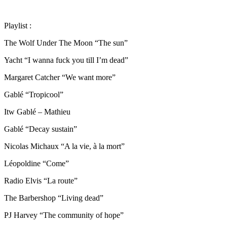
Playlist :
The Wolf Under The Moon “The sun”
Yacht “I wanna fuck you till I’m dead”
Margaret Catcher “We want more”
Gablé “Tropicool”
Itw Gablé – Mathieu
Gablé “Decay sustain”
Nicolas Michaux “A la vie, à la mort”
Léopoldine “Come”
Radio Elvis “La route”
The Barbershop “Living dead”
PJ Harvey “The community of hope”