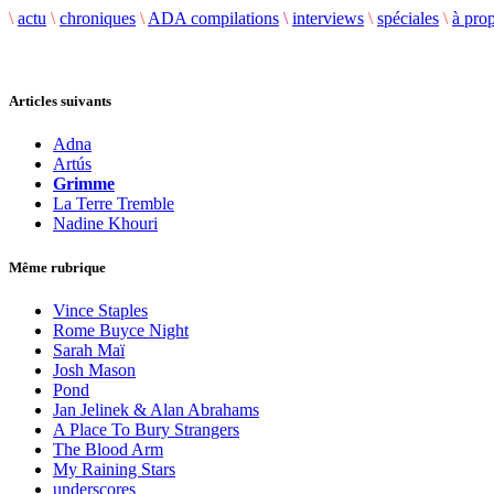
\
actu
\
chroniques
\
ADA compilations
\
interviews
\
spéciales
\
à pro
Articles suivants
Adna
Artús
Grimme
La Terre Tremble
Nadine Khouri
Même rubrique
Vince Staples
Rome Buyce Night
Sarah Maï
Josh Mason
Pond
Jan Jelinek & Alan Abrahams
A Place To Bury Strangers
The Blood Arm
My Raining Stars
underscores