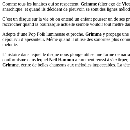
Comme tous les lunaires qui se respectent,
Grimme
(alter ego de
Vic
anarchique, et quand ils décident de pleuvoir, se sont des lignes mélo
C’est un disque sur la vie où on entend un enfant pousser un de ses pre
raccrocher quand la bourrasque actuelle semble vouloir tout mettre da
Adepte d’une Pop Folk lumineuse et proche,
Grimme
y propage une m
dépourvu d’apesanteur. Même quand il utilise des sonorités plus con
mélodie.
L’histoire dans lequel le disque nous plonge utilise une forme de narr
conformisme dans lequel
Neil Hannon
a rarement réussi à s’extirper,
Grimme
, écrire de belles chansons aux mélodies impeccables. La tête