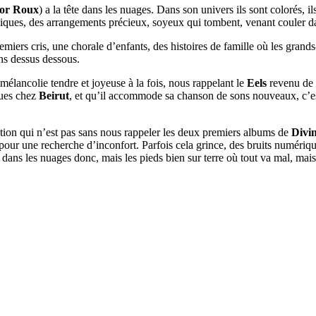
tor Roux
) a la tête dans les nuages. Dans son univers ils sont colorés, 
diques, des arrangements précieux, soyeux qui tombent, venant couler dans
miers cris, une chorale d’enfants, des histoires de famille où les grand
ns dessus dessous.
élancolie tendre et joyeuse à la fois, nous rappelant le
Eels
revenu de 
nues chez
Beirut
, et qu’il accommode sa chanson de sons nouveaux, c’es
ation qui n’est pas sans nous rappeler les deux premiers albums de
Divi
 pour une recherche d’inconfort. Parfois cela grince, des bruits numériqu
 dans les nuages donc, mais les pieds bien sur terre où tout va mal, ma