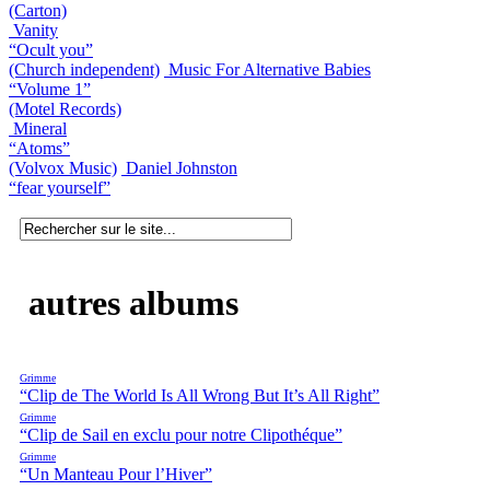
(Carton)
Vanity
“Ocult you”
(Church independent)
Music For Alternative Babies
“Volume 1”
(Motel Records)
Mineral
“Atoms”
(Volvox Music)
Daniel Johnston
“fear yourself”
autres albums
Grimme
“Clip de The World Is All Wrong But It’s All Right”
Grimme
“Clip de Sail en exclu pour notre Clipothéque”
Grimme
“Un Manteau Pour l’Hiver”