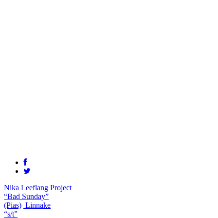
Nika Leeflang Project
“Bad Sunday”
(Pias)
Linnake
“s/t”