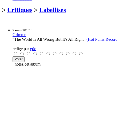
>
Critiques
>
Labellisés
9 mars 2017 /
Grimme
“The World Is All Wrong But It’s All Right”
(Hot Puma Record
rédigé par
gdo
notez cet album