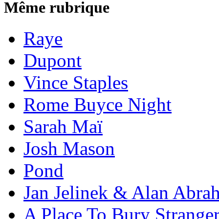
Même rubrique
Raye
Dupont
Vince Staples
Rome Buyce Night
Sarah Maï
Josh Mason
Pond
Jan Jelinek & Alan Abra
A Place To Bury Strange