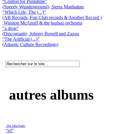
“Glutton for Punishme”
(Speedy Wunderground)
Sierra Manhattan
“Which Life, The (...)”
(AB Records, Fun Club records & Another Record )
Winston McAnuff & the bazbaz orchestra
“a drop”
(Discograph)
Johnny Borrell and Zazou
“The Artificial (...)”
(Atlantic Culture Recordings)
autres albums
The John-Pauls
“s/t”