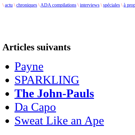
\
actu
\
chroniques
\
ADA compilations
\
interviews
\
spéciales
\
à pro
Articles suivants
Payne
SPARKLING
The John-Pauls
Da Capo
Sweat Like an Ape