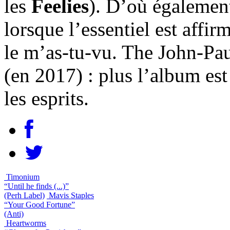
les
Feelies
). D’où également 
lorsque l’essentiel est affir
le m’as-tu-vu. The John-Pau
(en 2017) : plus l’album est
les esprits.
Timonium
“Until he finds (...)”
(Perh Label)
Mavis Staples
“Your Good Fortune”
(Anti)
Heartworms