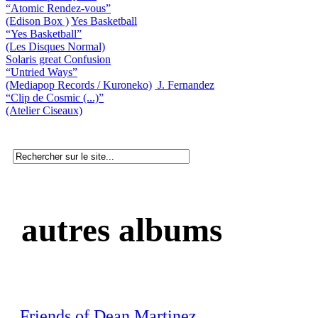
“Atomic Rendez-vous”
(Edison Box )
Yes Basketball
“Yes Basketball”
(Les Disques Normal)
Solaris great Confusion
“Untried Ways”
(Mediapop Records / Kuroneko)
J. Fernandez
“Clip de Cosmic (...)”
(Atelier Ciseaux)
autres albums
Friends of Dean Martinez