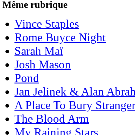
Même rubrique
Vince Staples
Rome Buyce Night
Sarah Maï
Josh Mason
Pond
Jan Jelinek & Alan Abra
A Place To Bury Strange
The Blood Arm
My Raining Stars