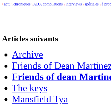
\
actu
\
chroniques
\
ADA compilations
\
interviews
\
spéciales
\
à pro
Articles suivants
Archive
Friends of Dean Martine
Friends of dean Martin
The keys
Mansfield Tya