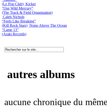
(Le Pop Club)
Kicker
“Our Wild Mercury”
(The Track & Field Organisation)
Caleb Nichols
“Feels Like Breaking”
(Kill Rock Stars)
Noise Above The Ocean
“Lame 13”
(Araki Records)
autres albums
aucune chronique du même 