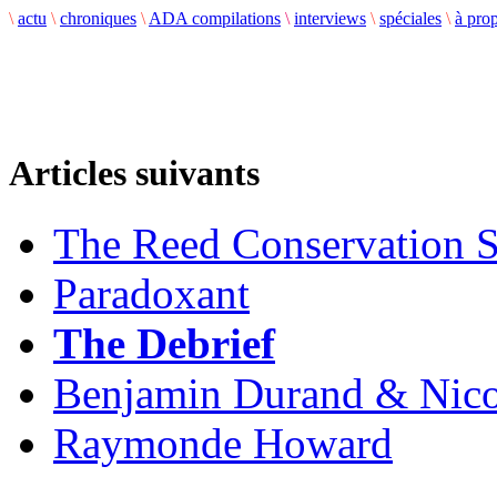
\
actu
\
chroniques
\
ADA compilations
\
interviews
\
spéciales
\
à pro
Articles suivants
The Reed Conservation S
Paradoxant
The Debrief
Benjamin Durand & Nico
Raymonde Howard