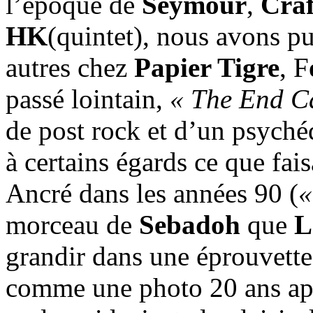
l’époque de
Seymour
,
Craf
HK
(quintet), nous avons pu
autres chez
Papier Tigre
, F
passé lointain,
« The End C
de post rock et d’un psych
à certains égards ce que fai
Ancré dans les années 90 (
«
morceau de
Sebadoh
que
L
grandir dans une éprouvette 
comme une photo 20 ans aprè