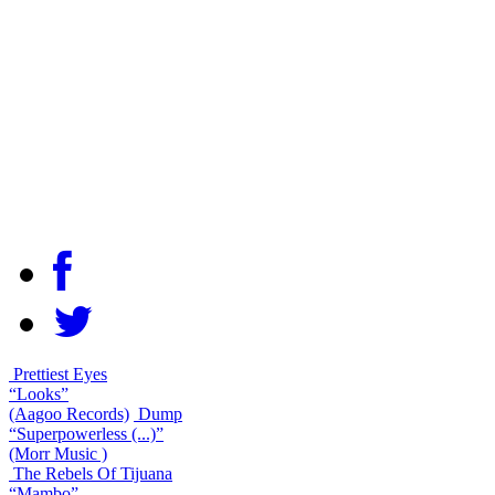
Prettiest Eyes
“Looks”
(Aagoo Records)
Dump
“Superpowerless (...)”
(Morr Music )
The Rebels Of Tijuana
“Mambo”