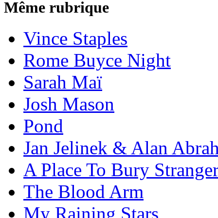
Même rubrique
Vince Staples
Rome Buyce Night
Sarah Maï
Josh Mason
Pond
Jan Jelinek & Alan Abra
A Place To Bury Strange
The Blood Arm
My Raining Stars