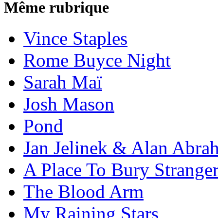
Même rubrique
Vince Staples
Rome Buyce Night
Sarah Maï
Josh Mason
Pond
Jan Jelinek & Alan Abra
A Place To Bury Strange
The Blood Arm
My Raining Stars