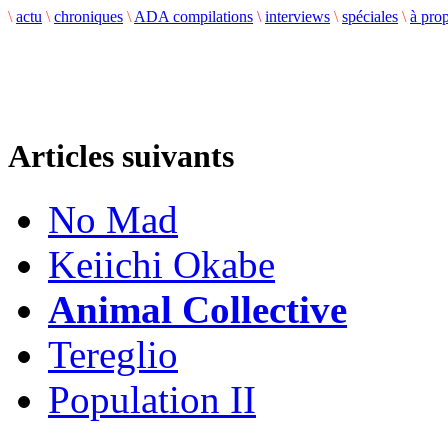
\
actu
\
chroniques
\
ADA compilations
\
interviews
\
spéciales
\
à pro
Articles suivants
No Mad
Keiichi Okabe
Animal Collective
Tereglio
Population II