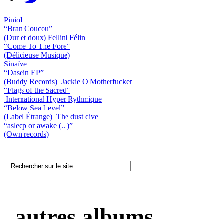
PinioL
“Bran Coucou”
(Dur et doux)
Fellini Félin
“Come To The Fore”
(Délicieuse Musique)
Sinaïve
“Dasein EP”
(Buddy Records)
Jackie O Motherfucker
“Flags of the Sacred”
International Hyper Rythmique
“Below Sea Level”
(Label Étrange)
The dust dive
“asleep or awake (...)”
(Own records)
autres albums