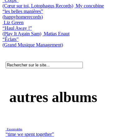
“Corps”
(Cœur sur toi, Lotophagus Records)
My concubine
“les belles manières”
(happyhomerecords)
Liz Green
“Haul Away !”
(Play It Again Sam)
Matias Enaut
“Éclats”
(Grand Musique Management)
autres albums
Exsonvaldes
“time we spent together”