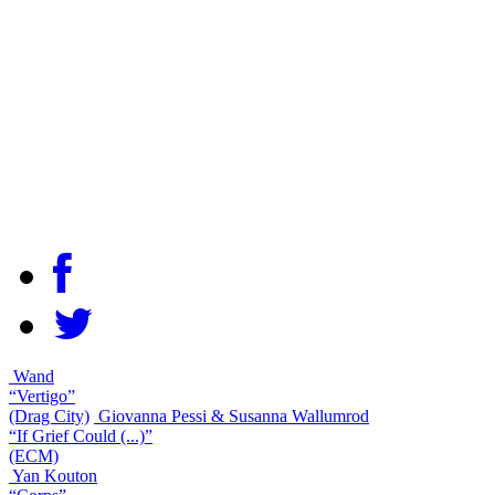
Wand
“Vertigo”
(Drag City)
Giovanna Pessi & Susanna Wallumrod
“If Grief Could (...)”
(ECM)
Yan Kouton