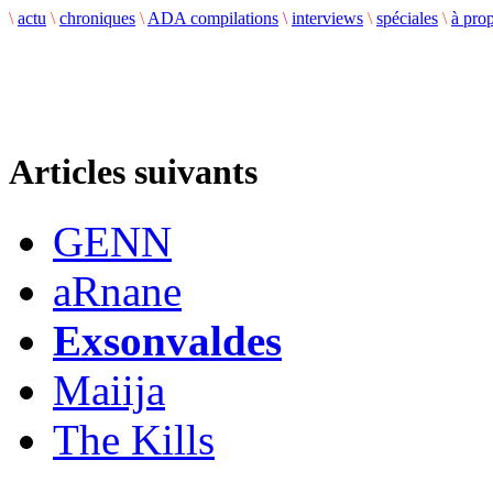
\
actu
\
chroniques
\
ADA compilations
\
interviews
\
spéciales
\
à pro
Articles suivants
GENN
aRnane
Exsonvaldes
Maiija
The Kills