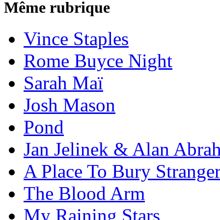
Même rubrique
Vince Staples
Rome Buyce Night
Sarah Maï
Josh Mason
Pond
Jan Jelinek & Alan Abra
A Place To Bury Strange
The Blood Arm
My Raining Stars