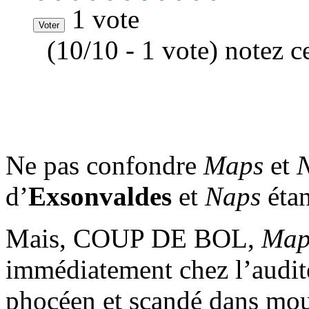
1 vote
(10/10 - 1 vote) notez c
Ne pas confondre
Maps
et
d’
Exsonvaldes
et
Naps
étan
Mais, COUP DE BOL,
Map
immédiatement chez l’auditeu
phocéen et scandé dans moul