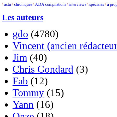
\
actu
\
chroniques
\
ADA compilations
\
interviews
\
spéciales
\
à pro
Les auteurs
gdo
(4780)
Vincent (ancien rédacteur
Jim
(40)
Chris Gondard
(3)
Fab
(12)
Tommy
(15)
Yann
(16)
Onze
(18)