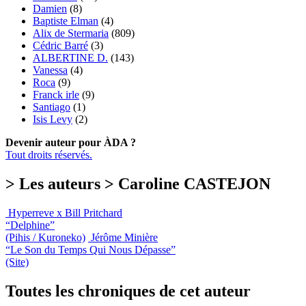
Damien
(8)
Baptiste Elman
(4)
Alix de Stermaria
(809)
Cédric Barré
(3)
ALBERTINE D.
(143)
Vanessa
(4)
Roca
(9)
Franck irle
(9)
Santiago
(1)
Isis Levy
(2)
Devenir auteur pour ÀDA ?
Tout droits réservés.
> Les auteurs > Caroline CASTEJON
Hyperreve x Bill Pritchard
“Delphine”
(Pihis / Kuroneko)
Jérôme Minière
“Le Son du Temps Qui Nous Dépasse”
(Site)
Toutes les chroniques de cet auteur