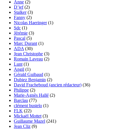
Anne
(2)
D’jef
(2)
Stalker
(3)
Fanny
(2)
Nicolas Haeringer
(1)
Sdc
(1)
Jérémie
(3)
Pascal
(5)
Marc Durant
(1)
ADA
(30)
Jean Christophe
(3)
Romain Laveau
(2)
Lunt
(1)
Angil
(1)
Gérald Guibaud
(1)
Dubiez Benjamin
(2)
David Fracheboud (ancien rédacteur)
(36)
Philippe
(2)
Marie-Agnès Hallé
(2)
Barclau
(77)
clément bustelo
(1)
FLK
(22)
Mickaël Mottet
(3)
Guillaume Mazel
(241)
Jean Cliz
(9)