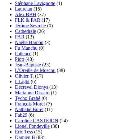
Stéphane Lavignotte
(1)
Laurelau
(15)
Alex BBH
(37)
FLK & PAR
(17)
Jérôme Sevrette
(0)
Cathedrale
(26)
PAR
(13)
Naëlle Hamon
(3)
Fu Manchu
(0)
Patience
(1)
Piotr
(48)
Jean-Baptiste
(23)
L’Oreille de Moscou
(38)
Olivier T.
(17)
I. Light
(6)
Décrevel Dionys
(13)
Marianne Dissard
(1)
Tycho Brahé
(0)
François Moref
(7)
Nathalie Burel
(11)
Fab29
(6)
Caroline CASTEJON
(24)
Lionel Fondeville
(30)
Eric Tess
(15)
Damien B
(83)