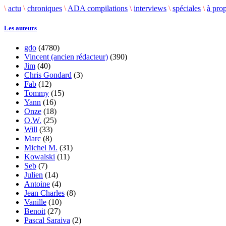
\
actu
\
chroniques
\
ADA compilations
\
interviews
\
spéciales
\
à pro
Les auteurs
gdo
(4780)
Vincent (ancien rédacteur)
(390)
Jim
(40)
Chris Gondard
(3)
Fab
(12)
Tommy
(15)
Yann
(16)
Onze
(18)
O.W.
(25)
Will
(33)
Marc
(8)
Michel M.
(31)
Kowalski
(11)
Seb
(7)
Julien
(14)
Antoine
(4)
Jean Charles
(8)
Vanille
(10)
Benoit
(27)
Pascal Saraiva
(2)