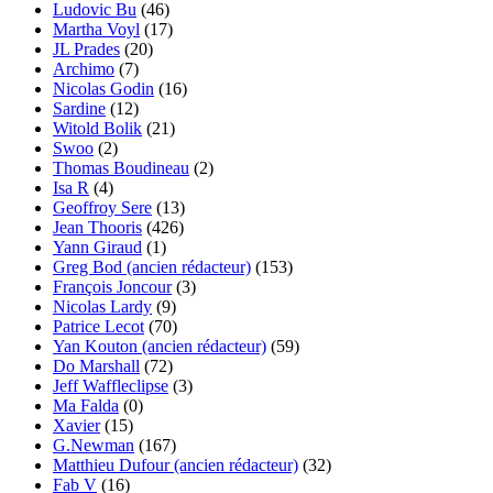
Ludovic Bu
(46)
Martha Voyl
(17)
JL Prades
(20)
Archimo
(7)
Nicolas Godin
(16)
Sardine
(12)
Witold Bolik
(21)
Swoo
(2)
Thomas Boudineau
(2)
Isa R
(4)
Geoffroy Sere
(13)
Jean Thooris
(426)
Yann Giraud
(1)
Greg Bod (ancien rédacteur)
(153)
François Joncour
(3)
Nicolas Lardy
(9)
Patrice Lecot
(70)
Yan Kouton (ancien rédacteur)
(59)
Do Marshall
(72)
Jeff Waffleclipse
(3)
Ma Falda
(0)
Xavier
(15)
G.Newman
(167)
Matthieu Dufour (ancien rédacteur)
(32)
Fab V
(16)