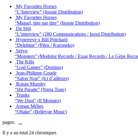
My Favorites Horses
“L’Interview”
(Inouie Distribution)
My Favorites Horses
“Miquel, titre par titre”
(Inouie Distribution)
De Stijl
“L’interview”
(280 Communications / Inoui Distribution)
Hyperreve x Bill Pritchard
“Delphine”
(Pihis / Kuroneko)
Servo
“Monsters”
(Modulor Records / Exag Records / Le Gèpe Reco
The Kills
“God Games”
(Domino)
Jean-Philippe Goude
“Salon Noir”
(Ici d’ailleurs)
Roisin Murphy
“Hit Parade”
(Ninja Tune)
Trunks
“We Dust”
(Il Monstro)
Arman Mélies
“Obake”
(Bellevue Music)
pages:
...
Il y a au total 24 chroniques