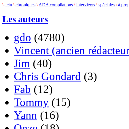
\
actu
\
chroniques
\
ADA compilations
\
interviews
\
spéciales
\
à pro
Les auteurs
gdo
(4780)
Vincent (ancien rédacteur
Jim
(40)
Chris Gondard
(3)
Fab
(12)
Tommy
(15)
Yann
(16)
Onze
(18)