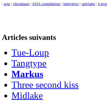
\
actu
\
chroniques
\
ADA compilations
\
interviews
\
spéciales
\
à pro
Articles suivants
Tue-Loup
Tangtype
Markus
Three second kiss
Midlake