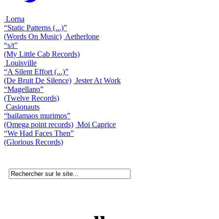
Lorna
“Static Patterns (...)”
(Words On Music)
Aetherlone
“s/t”
(My Little Cab Records)
Louisville
“A Silent Effort (...)”
(De Bruit De Silence)
Jester At Work
“Magellano”
(Twelve Records)
Casionauts
“bailamaos murimos”
(Omega point records)
Moi Caprice
“We Had Faces Then”
(Glorious Records)