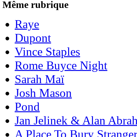
Même rubrique
Raye
Dupont
Vince Staples
Rome Buyce Night
Sarah Maï
Josh Mason
Pond
Jan Jelinek & Alan Abra
A Place To Bury Strange