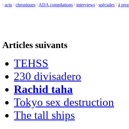
\
actu
\
chroniques
\
ADA compilations
\
interviews
\
spéciales
\
à pro
Articles suivants
TEHSS
230 divisadero
Rachid taha
Tokyo sex destruction
The tall ships