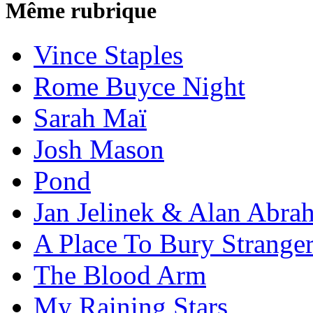
Même rubrique
Vince Staples
Rome Buyce Night
Sarah Maï
Josh Mason
Pond
Jan Jelinek & Alan Abra
A Place To Bury Strange
The Blood Arm
My Raining Stars