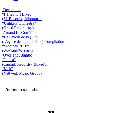
Decoration
“I Tried It, I Liked”
(SL Records)
Moonman
“Unlikely Orchestra”
(Greed Recordings)
Arnaud Le Gouëfflec
“La Faveur de la (...)”
(L’église de la petite folie)
Compilation
“Wootball 2018”
(WeWant2Wecord)
Over The Atlantic
“Junica”
(Carpark Records)
Boxed In
“Melt”
(Nettwerk Music Group)