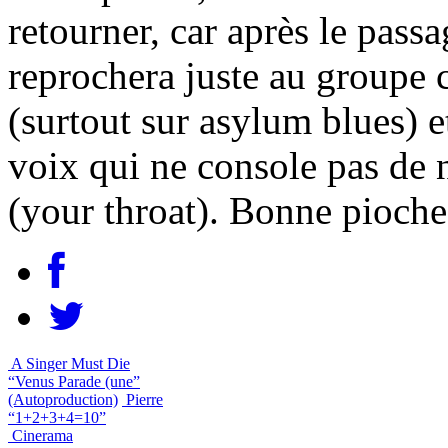
retourner, car après le pass
reprochera juste au groupe c
(surtout sur asylum blues) e
voix qui ne console pas de n
(your throat). Bonne pioche
A Singer Must Die
“Venus Parade (une”
(Autoproduction)
Pierre
“1+2+3+4=10”
Cinerama