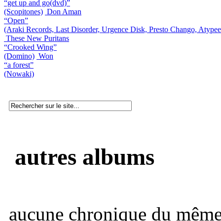
“get up and go(dvd)”
(Scopitones)
Don Aman
“Open”
(Araki Records, Last Disorder, Urgence Disk, Presto Chango, Atype
These New Puritans
“Crooked Wing”
(Domino)
Won
“a forest”
(Nowaki)
autres albums
aucune chronique du même 