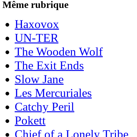
Même rubrique
Haxovox
UN-TER
The Wooden Wolf
The Exit Ends
Slow Jane
Les Mercuriales
Catchy Peril
Pokett
Chief of a Lonely Tribe