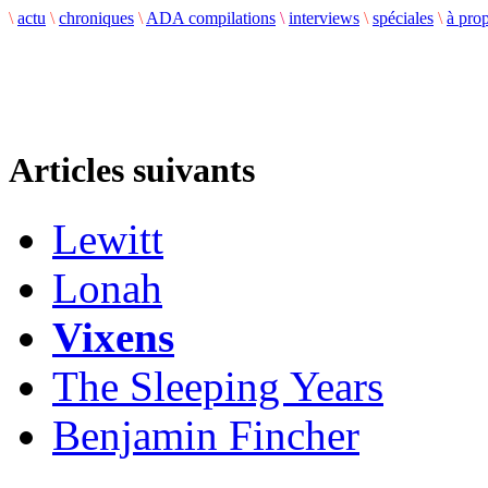
\
actu
\
chroniques
\
ADA compilations
\
interviews
\
spéciales
\
à pro
Articles suivants
Lewitt
Lonah
Vixens
The Sleeping Years
Benjamin Fincher