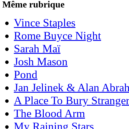
Même rubrique
Vince Staples
Rome Buyce Night
Sarah Maï
Josh Mason
Pond
Jan Jelinek & Alan Abra
A Place To Bury Strange
The Blood Arm
My Raining Stars