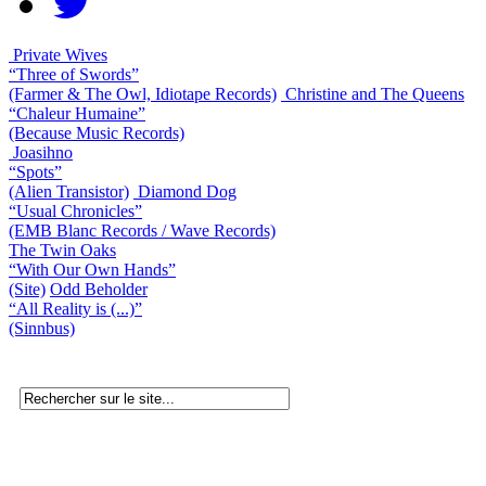
Private Wives
“Three of Swords”
(Farmer & The Owl, Idiotape Records)
Christine and The Queens
“Chaleur Humaine”
(Because Music Records)
Joasihno
“Spots”
(Alien Transistor)
Diamond Dog
“Usual Chronicles”
(EMB Blanc Records / Wave Records)
The Twin Oaks
“With Our Own Hands”
(Site)
Odd Beholder
“All Reality is (...)”
(Sinnbus)