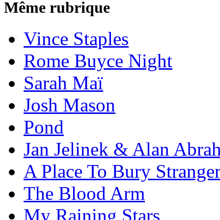
Même rubrique
Vince Staples
Rome Buyce Night
Sarah Maï
Josh Mason
Pond
Jan Jelinek & Alan Abra
A Place To Bury Strange
The Blood Arm
My Raining Stars