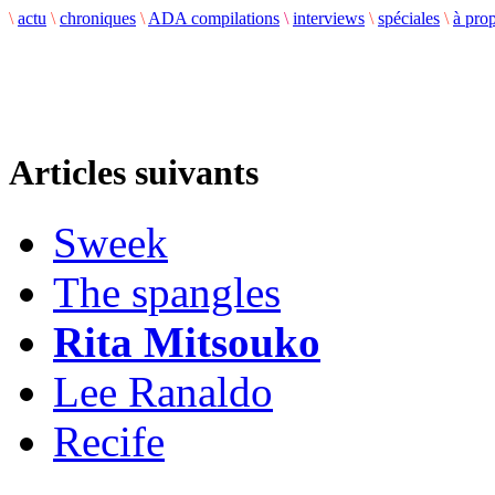
\
actu
\
chroniques
\
ADA compilations
\
interviews
\
spéciales
\
à pro
Articles suivants
Sweek
The spangles
Rita Mitsouko
Lee Ranaldo
Recife