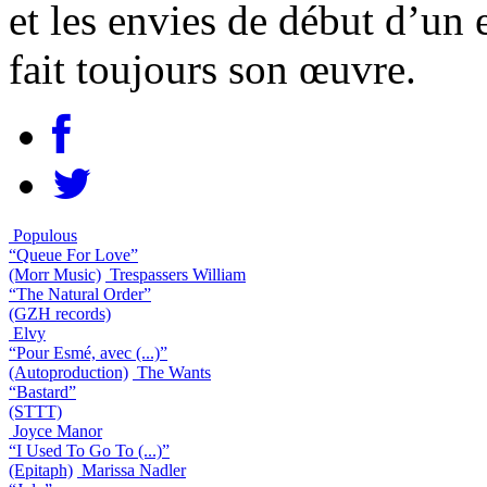
et les envies de début d’un
fait toujours son œuvre.
Populous
“Queue For Love”
(Morr Music)
Trespassers William
“The Natural Order”
(GZH records)
Elvy
“Pour Esmé, avec (...)”
(Autoproduction)
The Wants
“Bastard”
(STTT)
Joyce Manor
“I Used To Go To (...)”
(Epitaph)
Marissa Nadler