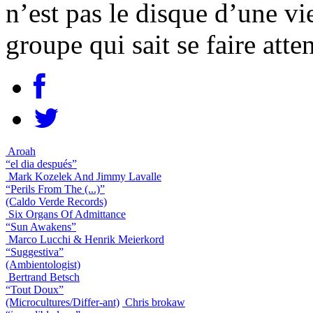
n’est pas le disque d’une vi
groupe qui sait se faire atte
Aroah
“el dia después”
Mark Kozelek And Jimmy Lavalle
“Perils From The (...)”
(Caldo Verde Records)
Six Organs Of Admittance
“Sun Awakens”
Marco Lucchi & Henrik Meierkord
“Suggestiva”
(Ambientologist)
Bertrand Betsch
“Tout Doux”
(Microcultures/Differ-ant)
Chris brokaw