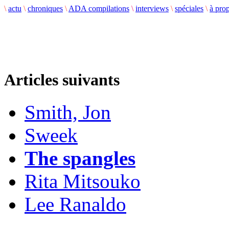
\
actu
\
chroniques
\
ADA compilations
\
interviews
\
spéciales
\
à pro
Articles suivants
Smith, Jon
Sweek
The spangles
Rita Mitsouko
Lee Ranaldo