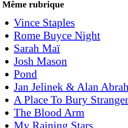
Même rubrique
Vince Staples
Rome Buyce Night
Sarah Maï
Josh Mason
Pond
Jan Jelinek & Alan Abra
A Place To Bury Strange
The Blood Arm
My Raining Stars